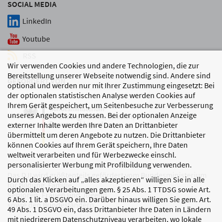
SOCIAL MEDIA
LinkedIn
Youtube
RSS
Wir verwenden Cookies und andere Technologien, die zur
Bereitstellung unserer Webseite notwendig sind. Andere sind
GEFÖRDERT VON
optional und werden nur mit Ihrer Zustimmung eingesetzt: Bei
der optionalen statistischen Analyse werden Cookies auf
Ihrem Gerät gespeichert, um Seitenbesuche zur Verbesserung
unseres Angebots zu messen. Bei der optionalen Anzeige
externer Inhalte werden Ihre Daten an Drittanbieter
übermittelt um deren Angebote zu nutzen. Die Drittanbieter
können Cookies auf Ihrem Gerät speichern, Ihre Daten
weltweit verarbeiten und für Werbezwecke einschl.
personalisierter Werbung mit Profilbildung verwenden.
Das DJI wird größtenteils gefördert vom Bundesministerium
Durch das Klicken auf „alles akzeptieren“ willigen Sie in alle
für Bildung, Familie,
optionalen Verarbeitungen gem. § 25 Abs. 1 TTDSG sowie Art.
Senioren, Frauen und Jugend
6 Abs. 1 lit. a DSGVO ein. Darüber hinaus willigen Sie gem. Art.
sowie den Bundesländern.
49 Abs. 1 DSGVO ein, dass Drittanbieter Ihre Daten in Ländern
mit niedrigerem Datenschutzniveau verarbeiten, wo lokale