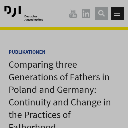
Direkt
Direkt
zum
zum
Tog
Hauptinhalt
Hauptmenü
nav
springen
springen
PUBLIKATIONEN
Comparing three
Generations of Fathers in
Poland and Germany:
Continuity and Change in
the Practices of
Fatherhood