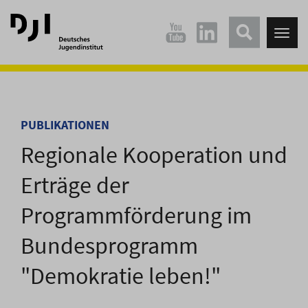
Direkt
Direkt
zum
zum
Tog
Hauptinhalt
Hauptmenü
nav
springen
springen
PUBLIKATIONEN
Regionale Kooperation und
Erträge der
Programmförderung im
Bundesprogramm
"Demokratie leben!"