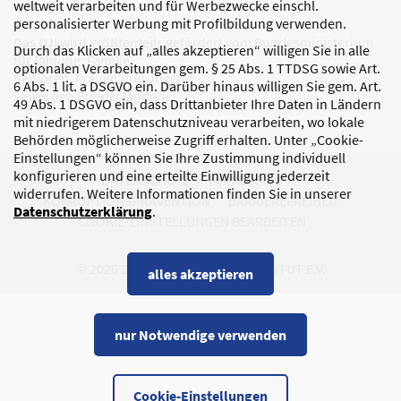
weltweit verarbeiten und für Werbezwecke einschl.
personalisierter Werbung mit Profilbildung verwenden.
Das DJI wird größtenteils gefördert vom Bundesministerium
Durch das Klicken auf „alles akzeptieren“ willigen Sie in alle
für Bildung, Familie,
optionalen Verarbeitungen gem. § 25 Abs. 1 TTDSG sowie Art.
Senioren, Frauen und Jugend
6 Abs. 1 lit. a DSGVO ein. Darüber hinaus willigen Sie gem. Art.
sowie den Bundesländern.
49 Abs. 1 DSGVO ein, dass Drittanbieter Ihre Daten in Ländern
mit niedrigerem Datenschutzniveau verarbeiten, wo lokale
Behörden möglicherweise Zugriff erhalten. Unter „Cookie-
Einstellungen“ können Sie Ihre Zustimmung individuell
konfigurieren und eine erteilte Einwilligung jederzeit
DATENSCHUTZ
IMPRESSUM
widerrufen. Weitere Informationen finden Sie in unserer
KORRUPTIONSPRÄVENTION
BARRIEREFREIHEIT
Datenschutzerklärung
.
COOKIE-EINSTELLUNGEN BEARBEITEN
© 2026 DEUTSCHES JUGENDINSTITUT E.V.
alles akzeptieren
nur Notwendige verwenden
Cookie-Einstellungen