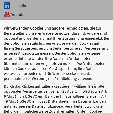
LinkedIn
Youtube
RSS
Wir verwenden Cookies und andere Technologien, die zur
Bereitstellung unserer Webseite notwendig sind. Andere sind
GEFÖRDERT VON
optional und werden nur mit Ihrer Zustimmung eingesetzt: Bei
der optionalen statistischen Analyse werden Cookies auf
Ihrem Gerät gespeichert, um Seitenbesuche zur Verbesserung
unseres Angebots zu messen. Bei der optionalen Anzeige
externer Inhalte werden Ihre Daten an Drittanbieter
übermittelt um deren Angebote zu nutzen. Die Drittanbieter
können Cookies auf Ihrem Gerät speichern, Ihre Daten
weltweit verarbeiten und für Werbezwecke einschl.
personalisierter Werbung mit Profilbildung verwenden.
Das DJI wird größtenteils gefördert vom Bundesministerium
Durch das Klicken auf „alles akzeptieren“ willigen Sie in alle
für Bildung, Familie,
optionalen Verarbeitungen gem. § 25 Abs. 1 TTDSG sowie Art.
Senioren, Frauen und Jugend
6 Abs. 1 lit. a DSGVO ein. Darüber hinaus willigen Sie gem. Art.
sowie den Bundesländern.
49 Abs. 1 DSGVO ein, dass Drittanbieter Ihre Daten in Ländern
mit niedrigerem Datenschutzniveau verarbeiten, wo lokale
Behörden möglicherweise Zugriff erhalten. Unter „Cookie-