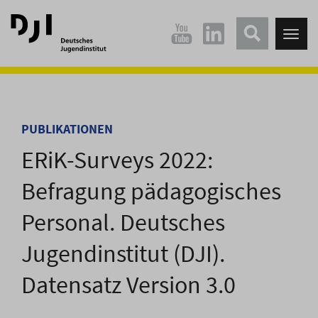
Direkt
Direkt
zum
zum
Tog
Hauptinhalt
Hauptmenü
nav
springen
springen
PUBLIKATIONEN
ERiK-Surveys 2022:
Befragung pädagogisches
Personal. Deutsches
Jugendinstitut (DJI).
Datensatz Version 3.0