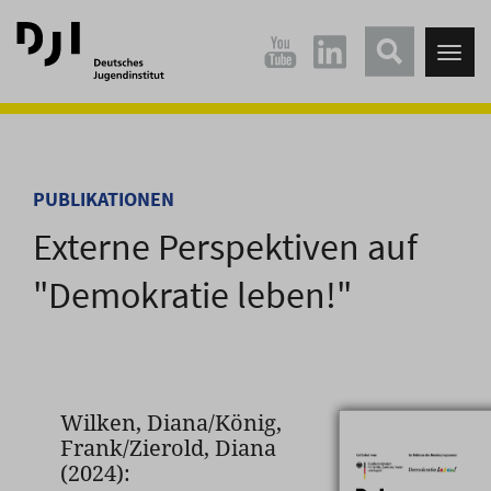
Direkt
Direkt
zum
zum
Tog
Hauptinhalt
Hauptmenü
nav
springen
springen
PUBLIKATIONEN
Externe Perspektiven auf
"Demokratie leben!"
Wilken, Diana/König,
Frank/Zierold, Diana
(2024):