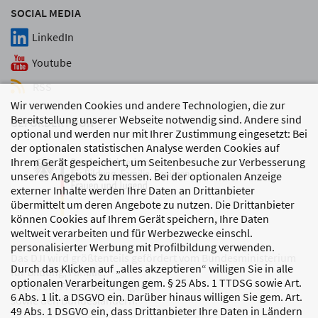
SOCIAL MEDIA
LinkedIn
Youtube
RSS
Wir verwenden Cookies und andere Technologien, die zur
Bereitstellung unserer Webseite notwendig sind. Andere sind
GEFÖRDERT VON
optional und werden nur mit Ihrer Zustimmung eingesetzt: Bei
der optionalen statistischen Analyse werden Cookies auf
Ihrem Gerät gespeichert, um Seitenbesuche zur Verbesserung
unseres Angebots zu messen. Bei der optionalen Anzeige
externer Inhalte werden Ihre Daten an Drittanbieter
übermittelt um deren Angebote zu nutzen. Die Drittanbieter
können Cookies auf Ihrem Gerät speichern, Ihre Daten
weltweit verarbeiten und für Werbezwecke einschl.
personalisierter Werbung mit Profilbildung verwenden.
Das DJI wird größtenteils gefördert vom Bundesministerium
Durch das Klicken auf „alles akzeptieren“ willigen Sie in alle
für Bildung, Familie,
optionalen Verarbeitungen gem. § 25 Abs. 1 TTDSG sowie Art.
Senioren, Frauen und Jugend
6 Abs. 1 lit. a DSGVO ein. Darüber hinaus willigen Sie gem. Art.
sowie den Bundesländern.
49 Abs. 1 DSGVO ein, dass Drittanbieter Ihre Daten in Ländern