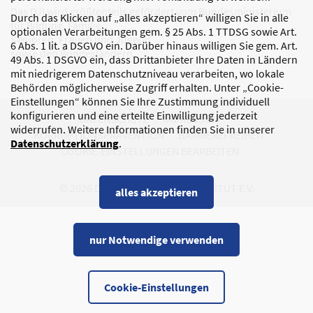
Das DJI wird größtenteils gefördert vom Bundesministerium
Durch das Klicken auf „alles akzeptieren“ willigen Sie in alle
für Bildung, Familie,
optionalen Verarbeitungen gem. § 25 Abs. 1 TTDSG sowie Art.
Senioren, Frauen und Jugend
6 Abs. 1 lit. a DSGVO ein. Darüber hinaus willigen Sie gem. Art.
sowie den Bundesländern.
49 Abs. 1 DSGVO ein, dass Drittanbieter Ihre Daten in Ländern
mit niedrigerem Datenschutzniveau verarbeiten, wo lokale
Behörden möglicherweise Zugriff erhalten. Unter „Cookie-
Einstellungen“ können Sie Ihre Zustimmung individuell
konfigurieren und eine erteilte Einwilligung jederzeit
DATENSCHUTZ
IMPRESSUM
widerrufen. Weitere Informationen finden Sie in unserer
KORRUPTIONSPRÄVENTION
BARRIEREFREIHEIT
Datenschutzerklärung
.
COOKIE-EINSTELLUNGEN BEARBEITEN
© 2026 DEUTSCHES JUGENDINSTITUT E.V.
alles akzeptieren
nur Notwendige verwenden
Cookie-Einstellungen