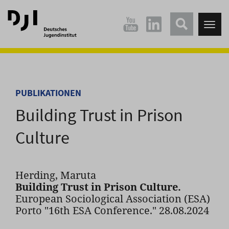
Direkt
Direkt
zum
zum
Tog
Hauptinhalt
Hauptmenü
nav
springen
springen
PUBLIKATIONEN
Building Trust in Prison
Culture
Herding, Maruta
Building Trust in Prison Culture.
European Sociological Association (ESA)
Porto "16th ESA Conference." 28.08.2024