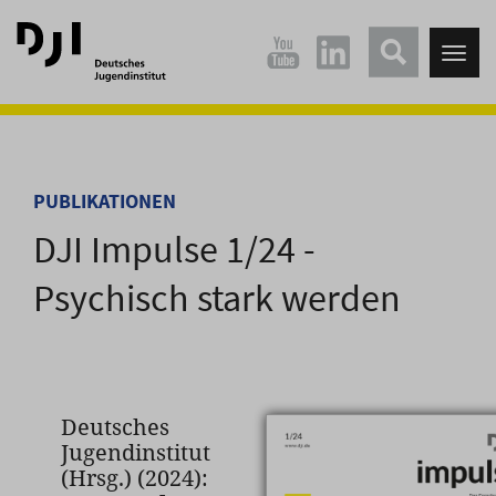
Direkt
Direkt
zum
zum
Tog
Hauptinhalt
Hauptmenü
nav
springen
springen
PUBLIKATIONEN
DJI Impulse 1/24 -
Psychisch stark werden
Deutsches
Jugendinstitut
(Hrsg.) (2024):