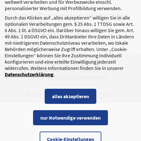
weltweit verarbeiten und für Werbezwecke einschl.
personalisierter Werbung mit Profilbildung verwenden.
Das DJI wird größtenteils gefördert vom Bundesministerium
Durch das Klicken auf „alles akzeptieren“ willigen Sie in alle
für Bildung, Familie,
optionalen Verarbeitungen gem. § 25 Abs. 1 TTDSG sowie Art.
Senioren, Frauen und Jugend
6 Abs. 1 lit. a DSGVO ein. Darüber hinaus willigen Sie gem. Art.
sowie den Bundesländern.
49 Abs. 1 DSGVO ein, dass Drittanbieter Ihre Daten in Ländern
mit niedrigerem Datenschutzniveau verarbeiten, wo lokale
Behörden möglicherweise Zugriff erhalten. Unter „Cookie-
Einstellungen“ können Sie Ihre Zustimmung individuell
konfigurieren und eine erteilte Einwilligung jederzeit
DATENSCHUTZ
IMPRESSUM
widerrufen. Weitere Informationen finden Sie in unserer
KORRUPTIONSPRÄVENTION
BARRIEREFREIHEIT
Datenschutzerklärung
.
COOKIE-EINSTELLUNGEN BEARBEITEN
© 2026 DEUTSCHES JUGENDINSTITUT E.V.
alles akzeptieren
nur Notwendige verwenden
Cookie-Einstellungen