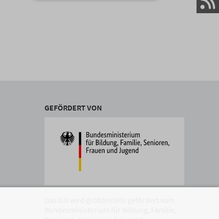
GEFÖRDERT VON
Das DJI wird größtenteils gefördert vom
Bundesministerium für Bildung, Familie,