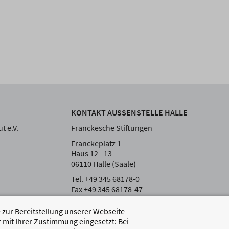
KONTAKT AUSSENSTELLE HALLE
t e.V.
Franckesche Stiftungen
Franckeplatz 1
Haus 12 - 13
06110 Halle (Saale)
Tel. +49 345 68178-0
Fax +49 345 68178-47
zur Bereitstellung unserer Webseite
 mit Ihrer Zustimmung eingesetzt: Bei