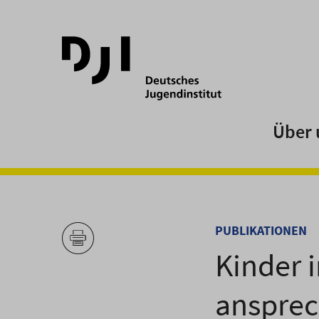
Direkt
Direkt
zum
zum
Hauptinhalt
Hauptmenü
springen
springen
Über 
PUBLIKATIONEN
Kinder 
ansprec