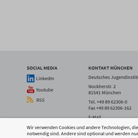
SOCIAL MEDIA
KONTAKT MÜNCHEN
Deutsches Jugendinstitu
LinkedIn
Nockherstr. 2
Youtube
81541 München
RSS
Tel. +49 89 62306-0
Fax +49 89 62306-162
E-Mail
Wir verwenden Cookies und andere Technologien, die 
notwendig sind. Andere sind optional und werden nur