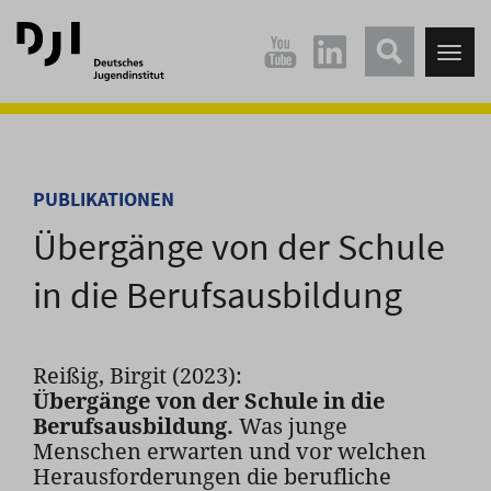
Direkt
Direkt
zum
zum
Tog
Hauptinhalt
Hauptmenü
nav
springen
springen
PUBLIKATIONEN
Übergänge von der Schule
in die Berufsausbildung
Reißig, Birgit (2023):
Übergänge von der Schule in die
Berufsausbildung.
Was junge
Menschen erwarten und vor welchen
Herausforderungen die berufliche