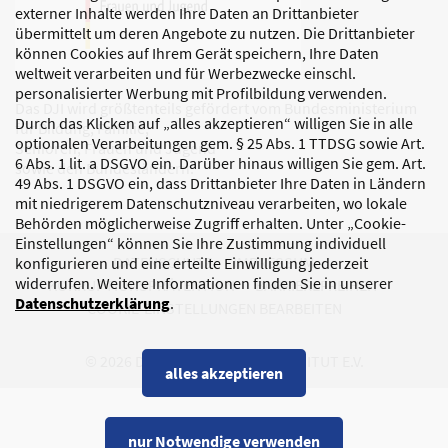
externer Inhalte werden Ihre Daten an Drittanbieter
übermittelt um deren Angebote zu nutzen. Die Drittanbieter
können Cookies auf Ihrem Gerät speichern, Ihre Daten
weltweit verarbeiten und für Werbezwecke einschl.
personalisierter Werbung mit Profilbildung verwenden.
Das DJI wird größtenteils gefördert vom Bundesministerium
Durch das Klicken auf „alles akzeptieren“ willigen Sie in alle
für Bildung, Familie,
optionalen Verarbeitungen gem. § 25 Abs. 1 TTDSG sowie Art.
Senioren, Frauen und Jugend
6 Abs. 1 lit. a DSGVO ein. Darüber hinaus willigen Sie gem. Art.
sowie den Bundesländern.
49 Abs. 1 DSGVO ein, dass Drittanbieter Ihre Daten in Ländern
mit niedrigerem Datenschutzniveau verarbeiten, wo lokale
Behörden möglicherweise Zugriff erhalten. Unter „Cookie-
Einstellungen“ können Sie Ihre Zustimmung individuell
DATENSCHUTZ
IMPRESSUM
konfigurieren und eine erteilte Einwilligung jederzeit
widerrufen. Weitere Informationen finden Sie in unserer
KORRUPTIONSPRÄVENTION
BARRIEREFREIHEIT
Datenschutzerklärung
.
COOKIE-EINSTELLUNGEN BEARBEITEN
© 2026 DEUTSCHES JUGENDINSTITUT E.V.
alles akzeptieren
nur Notwendige verwenden