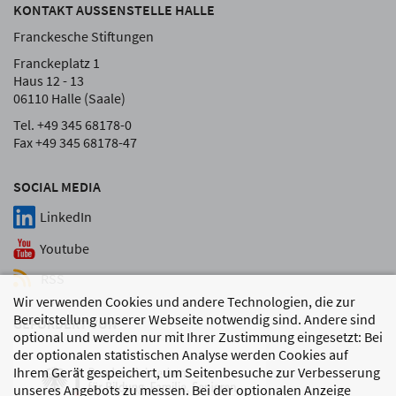
KONTAKT AUSSENSTELLE HALLE
Franckesche Stiftungen
Franckeplatz 1
Haus 12 - 13
06110 Halle (Saale)
Tel. +49 345 68178-0
Fax +49 345 68178-47
SOCIAL MEDIA
LinkedIn
Youtube
RSS
Wir verwenden Cookies und andere Technologien, die zur
Bereitstellung unserer Webseite notwendig sind. Andere sind
GEFÖRDERT VON
optional und werden nur mit Ihrer Zustimmung eingesetzt: Bei
der optionalen statistischen Analyse werden Cookies auf
Ihrem Gerät gespeichert, um Seitenbesuche zur Verbesserung
unseres Angebots zu messen. Bei der optionalen Anzeige