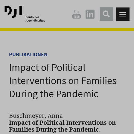
Direkt
Direkt
zum
zum
Tog
Hauptinhalt
Hauptmenü
nav
springen
springen
PUBLIKATIONEN
Impact of Political
Interventions on Families
During the Pandemic
Buschmeyer, Anna
Impact of Political Interventions on
Families During the Pandemic.