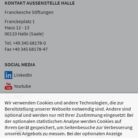
KONTAKT AUSSENSTELLE HALLE
Franckesche Stiftungen
Franckeplatz 1
Haus 12 - 13
06110 Halle (Saale)
Tel. +49 345 68178-0
Fax +49 345 68178-47
SOCIAL MEDIA
LinkedIn
Youtube
RSS
Wir verwenden Cookies und andere Technologien, die zur
Bereitstellung unserer Webseite notwendig sind. Andere sind
GEFÖRDERT VON
optional und werden nur mit Ihrer Zustimmung eingesetzt: Bei
der optionalen statistischen Analyse werden Cookies auf
Ihrem Gerät gespeichert, um Seitenbesuche zur Verbesserung
unseres Angebots zu messen. Bei der optionalen Anzeige