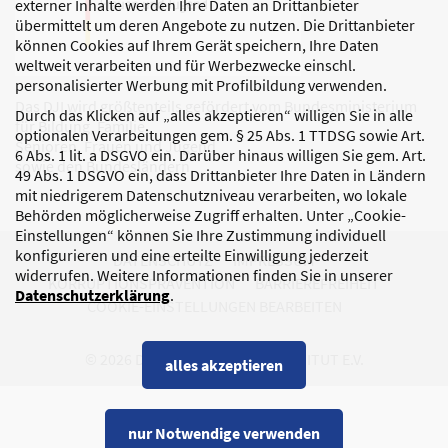
externer Inhalte werden Ihre Daten an Drittanbieter
übermittelt um deren Angebote zu nutzen. Die Drittanbieter
können Cookies auf Ihrem Gerät speichern, Ihre Daten
weltweit verarbeiten und für Werbezwecke einschl.
personalisierter Werbung mit Profilbildung verwenden.
Das DJI wird größtenteils gefördert vom Bundesministerium
Durch das Klicken auf „alles akzeptieren“ willigen Sie in alle
für Bildung, Familie,
optionalen Verarbeitungen gem. § 25 Abs. 1 TTDSG sowie Art.
Senioren, Frauen und Jugend
6 Abs. 1 lit. a DSGVO ein. Darüber hinaus willigen Sie gem. Art.
sowie den Bundesländern.
49 Abs. 1 DSGVO ein, dass Drittanbieter Ihre Daten in Ländern
mit niedrigerem Datenschutzniveau verarbeiten, wo lokale
Behörden möglicherweise Zugriff erhalten. Unter „Cookie-
Einstellungen“ können Sie Ihre Zustimmung individuell
konfigurieren und eine erteilte Einwilligung jederzeit
DATENSCHUTZ
IMPRESSUM
widerrufen. Weitere Informationen finden Sie in unserer
KORRUPTIONSPRÄVENTION
BARRIEREFREIHEIT
Datenschutzerklärung
.
COOKIE-EINSTELLUNGEN BEARBEITEN
© 2026 DEUTSCHES JUGENDINSTITUT E.V.
alles akzeptieren
nur Notwendige verwenden