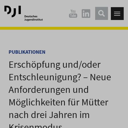
Direkt
Direkt
zum
zum
Tog
Hauptinhalt
Hauptmenü
nav
springen
springen
PUBLIKATIONEN
Erschöpfung und/oder
Entschleunigung? – Neue
Anforderungen und
Möglichkeiten für Mütter
nach drei Jahren im
Krisenmodus