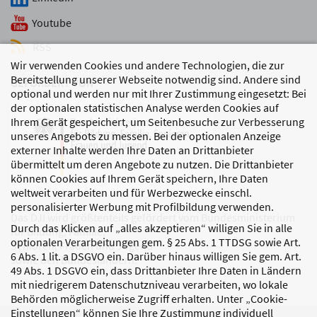
Youtube
RSS
Wir verwenden Cookies und andere Technologien, die zur
Bereitstellung unserer Webseite notwendig sind. Andere sind
GEFÖRDERT VON
optional und werden nur mit Ihrer Zustimmung eingesetzt: Bei
der optionalen statistischen Analyse werden Cookies auf
Ihrem Gerät gespeichert, um Seitenbesuche zur Verbesserung
unseres Angebots zu messen. Bei der optionalen Anzeige
externer Inhalte werden Ihre Daten an Drittanbieter
übermittelt um deren Angebote zu nutzen. Die Drittanbieter
können Cookies auf Ihrem Gerät speichern, Ihre Daten
weltweit verarbeiten und für Werbezwecke einschl.
personalisierter Werbung mit Profilbildung verwenden.
Das DJI wird größtenteils gefördert vom Bundesministerium
Durch das Klicken auf „alles akzeptieren“ willigen Sie in alle
für Bildung, Familie,
optionalen Verarbeitungen gem. § 25 Abs. 1 TTDSG sowie Art.
Senioren, Frauen und Jugend
6 Abs. 1 lit. a DSGVO ein. Darüber hinaus willigen Sie gem. Art.
sowie den Bundesländern.
49 Abs. 1 DSGVO ein, dass Drittanbieter Ihre Daten in Ländern
mit niedrigerem Datenschutzniveau verarbeiten, wo lokale
Behörden möglicherweise Zugriff erhalten. Unter „Cookie-
Einstellungen“ können Sie Ihre Zustimmung individuell