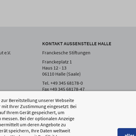
KONTAKT AUSSENSTELLE HALLE
t e.V.
Franckesche Stiftungen
Franckeplatz 1
Haus 12 - 13
06110 Halle (Saale)
Tel. +49 345 68178-0
Fax +49 345 68178-47
zur Bereitstellung unserer Webseite
 mit Ihrer Zustimmung eingesetzt: Bei
auf Ihrem Gerät gespeichert, um
 messen. Bei der optionalen Anzeige
übermittelt um deren Angebote zu
rät speichern, Ihre Daten weltweit
alles