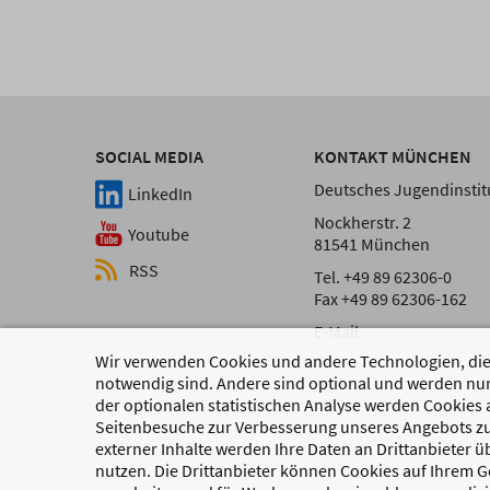
SOCIAL MEDIA
KONTAKT MÜNCHEN
Deutsches Jugendinstitu
LinkedIn
Nockherstr. 2
Youtube
81541 München
RSS
Tel. +49 89 62306-0
Fax +49 89 62306-162
E-Mail
Wir verwenden Cookies und andere Technologien, die 
notwendig sind. Andere sind optional und werden nur
der optionalen statistischen Analyse werden Cookies 
Seitenbesuche zur Verbesserung unseres Angebots zu
externer Inhalte werden Ihre Daten an Drittanbieter 
nutzen. Die Drittanbieter können Cookies auf Ihrem Ge