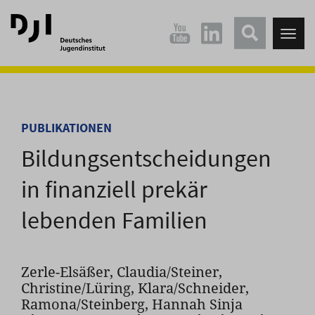
Direkt
Direkt
zum
zum
Tog
Hauptinhalt
Hauptmenü
nav
springen
springen
PUBLIKATIONEN
Bildungsentscheidungen
in finanziell prekär
lebenden Familien
Zerle-Elsäßer, Claudia/Steiner,
Christine/Lüring, Klara/Schneider,
Ramona/Steinberg, Hannah Sinja