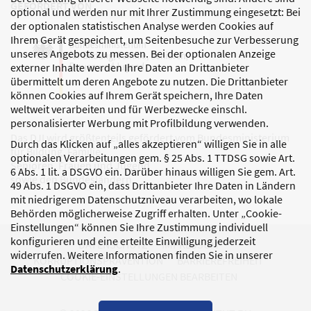
GEFÖRDERT VON
optional und werden nur mit Ihrer Zustimmung eingesetzt: Bei
der optionalen statistischen Analyse werden Cookies auf
Ihrem Gerät gespeichert, um Seitenbesuche zur Verbesserung
unseres Angebots zu messen. Bei der optionalen Anzeige
externer Inhalte werden Ihre Daten an Drittanbieter
übermittelt um deren Angebote zu nutzen. Die Drittanbieter
können Cookies auf Ihrem Gerät speichern, Ihre Daten
weltweit verarbeiten und für Werbezwecke einschl.
personalisierter Werbung mit Profilbildung verwenden.
Das DJI wird größtenteils gefördert vom Bundesministerium
Durch das Klicken auf „alles akzeptieren“ willigen Sie in alle
für Bildung, Familie,
optionalen Verarbeitungen gem. § 25 Abs. 1 TTDSG sowie Art.
Senioren, Frauen und Jugend
6 Abs. 1 lit. a DSGVO ein. Darüber hinaus willigen Sie gem. Art.
sowie den Bundesländern.
49 Abs. 1 DSGVO ein, dass Drittanbieter Ihre Daten in Ländern
mit niedrigerem Datenschutzniveau verarbeiten, wo lokale
Behörden möglicherweise Zugriff erhalten. Unter „Cookie-
Einstellungen“ können Sie Ihre Zustimmung individuell
konfigurieren und eine erteilte Einwilligung jederzeit
DATENSCHUTZ
IMPRESSUM
widerrufen. Weitere Informationen finden Sie in unserer
KORRUPTIONSPRÄVENTION
BARRIEREFREIHEIT
Datenschutzerklärung
.
COOKIE-EINSTELLUNGEN BEARBEITEN