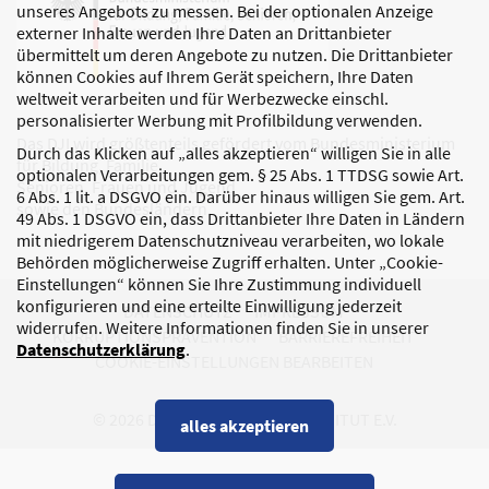
unseres Angebots zu messen. Bei der optionalen Anzeige
externer Inhalte werden Ihre Daten an Drittanbieter
übermittelt um deren Angebote zu nutzen. Die Drittanbieter
können Cookies auf Ihrem Gerät speichern, Ihre Daten
weltweit verarbeiten und für Werbezwecke einschl.
personalisierter Werbung mit Profilbildung verwenden.
Das DJI wird größtenteils gefördert vom Bundesministerium
Durch das Klicken auf „alles akzeptieren“ willigen Sie in alle
für Bildung, Familie,
optionalen Verarbeitungen gem. § 25 Abs. 1 TTDSG sowie Art.
Senioren, Frauen und Jugend
6 Abs. 1 lit. a DSGVO ein. Darüber hinaus willigen Sie gem. Art.
sowie den Bundesländern.
49 Abs. 1 DSGVO ein, dass Drittanbieter Ihre Daten in Ländern
mit niedrigerem Datenschutzniveau verarbeiten, wo lokale
Behörden möglicherweise Zugriff erhalten. Unter „Cookie-
Einstellungen“ können Sie Ihre Zustimmung individuell
konfigurieren und eine erteilte Einwilligung jederzeit
DATENSCHUTZ
IMPRESSUM
widerrufen. Weitere Informationen finden Sie in unserer
KORRUPTIONSPRÄVENTION
BARRIEREFREIHEIT
Datenschutzerklärung
.
COOKIE-EINSTELLUNGEN BEARBEITEN
© 2026 DEUTSCHES JUGENDINSTITUT E.V.
alles akzeptieren