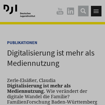
Direkt
Direkt
zum
zum
Tog
Hauptinhalt
Hauptmenü
nav
springen
springen
PUBLIKATIONEN
Digitalisierung ist mehr als
Mediennutzung
Zerle-Elsäßer, Claudia
Digitalisierung ist mehr als
Mediennutzung.
Wie verändert der
digitale Wandel die Familie?
FamilienForschung Baden-Württemberg