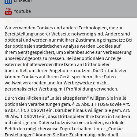
LinkedIn
Youtube
RSS
Wir verwenden Cookies und andere Technologien, die zur
Bereitstellung unserer Webseite notwendig sind. Andere sind
GEFÖRDERT VON
optional und werden nur mit Ihrer Zustimmung eingesetzt: Bei
der optionalen statistischen Analyse werden Cookies auf
Ihrem Gerät gespeichert, um Seitenbesuche zur Verbesserung
unseres Angebots zu messen. Bei der optionalen Anzeige
externer Inhalte werden Ihre Daten an Drittanbieter
übermittelt um deren Angebote zu nutzen. Die Drittanbieter
können Cookies auf Ihrem Gerät speichern, Ihre Daten
weltweit verarbeiten und für Werbezwecke einschl.
personalisierter Werbung mit Profilbildung verwenden.
Das DJI wird größtenteils gefördert vom Bundesministerium
Durch das Klicken auf „alles akzeptieren“ willigen Sie in alle
für Bildung, Familie,
optionalen Verarbeitungen gem. § 25 Abs. 1 TTDSG sowie Art.
Senioren, Frauen und Jugend
6 Abs. 1 lit. a DSGVO ein. Darüber hinaus willigen Sie gem. Art.
sowie den Bundesländern.
49 Abs. 1 DSGVO ein, dass Drittanbieter Ihre Daten in Ländern
mit niedrigerem Datenschutzniveau verarbeiten, wo lokale
Behörden möglicherweise Zugriff erhalten. Unter „Cookie-
Einstellungen“ können Sie Ihre Zustimmung individuell