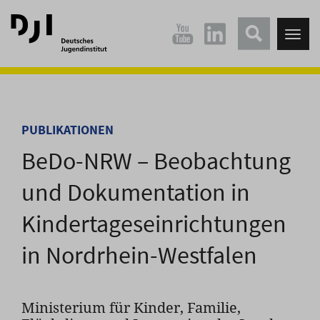
Direkt
Direkt
zum
zum
Tog
Hauptinhalt
Hauptmenü
nav
springen
springen
PUBLIKATIONEN
BeDo-NRW – Beobachtung
und Dokumentation in
Kindertageseinrichtungen
in Nordrhein-Westfalen
Ministerium für Kinder, Familie,