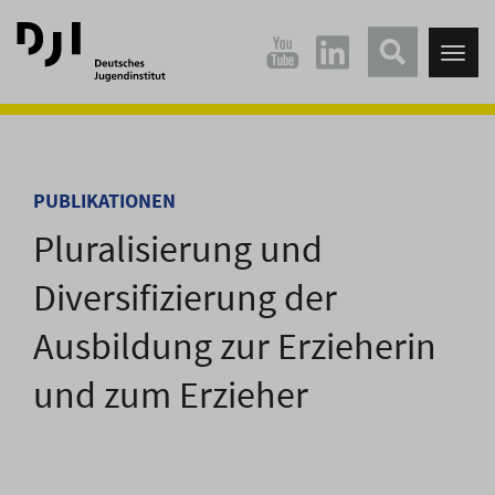
Direkt
Direkt
zum
zum
Tog
Hauptinhalt
Hauptmenü
nav
springen
springen
PUBLIKATIONEN
Pluralisierung und
Diversifizierung der
Ausbildung zur Erzieherin
und zum Erzieher