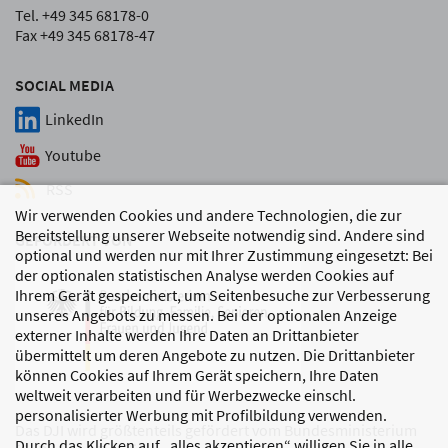
Tel. +49 345 68178-0
Fax +49 345 68178-47
SOCIAL MEDIA
LinkedIn
Youtube
RSS
Wir verwenden Cookies und andere Technologien, die zur
Bereitstellung unserer Webseite notwendig sind. Andere sind
GEFÖRDERT VON
optional und werden nur mit Ihrer Zustimmung eingesetzt: Bei
der optionalen statistischen Analyse werden Cookies auf
Ihrem Gerät gespeichert, um Seitenbesuche zur Verbesserung
unseres Angebots zu messen. Bei der optionalen Anzeige
externer Inhalte werden Ihre Daten an Drittanbieter
übermittelt um deren Angebote zu nutzen. Die Drittanbieter
können Cookies auf Ihrem Gerät speichern, Ihre Daten
weltweit verarbeiten und für Werbezwecke einschl.
personalisierter Werbung mit Profilbildung verwenden.
Das DJI wird größtenteils gefördert vom Bundesministerium
Durch das Klicken auf „alles akzeptieren“ willigen Sie in alle