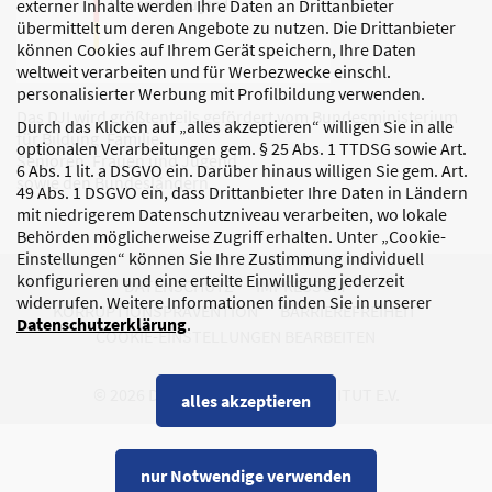
externer Inhalte werden Ihre Daten an Drittanbieter
übermittelt um deren Angebote zu nutzen. Die Drittanbieter
können Cookies auf Ihrem Gerät speichern, Ihre Daten
weltweit verarbeiten und für Werbezwecke einschl.
personalisierter Werbung mit Profilbildung verwenden.
Das DJI wird größtenteils gefördert vom Bundesministerium
Durch das Klicken auf „alles akzeptieren“ willigen Sie in alle
für Bildung, Familie,
optionalen Verarbeitungen gem. § 25 Abs. 1 TTDSG sowie Art.
Senioren, Frauen und Jugend
6 Abs. 1 lit. a DSGVO ein. Darüber hinaus willigen Sie gem. Art.
sowie den Bundesländern.
49 Abs. 1 DSGVO ein, dass Drittanbieter Ihre Daten in Ländern
mit niedrigerem Datenschutzniveau verarbeiten, wo lokale
Behörden möglicherweise Zugriff erhalten. Unter „Cookie-
Einstellungen“ können Sie Ihre Zustimmung individuell
konfigurieren und eine erteilte Einwilligung jederzeit
DATENSCHUTZ
IMPRESSUM
widerrufen. Weitere Informationen finden Sie in unserer
KORRUPTIONSPRÄVENTION
BARRIEREFREIHEIT
Datenschutzerklärung
.
COOKIE-EINSTELLUNGEN BEARBEITEN
© 2026 DEUTSCHES JUGENDINSTITUT E.V.
alles akzeptieren
nur Notwendige verwenden