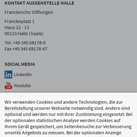
KONTAKT AUSSENSTELLE HALLE
Franckesche Stiftungen
Franckeplatz 1
Haus 12 - 13
06110 Halle (Saale)
Tel. +49 345 68178-0
Fax +49 345 68178-47
SOCIAL MEDIA
LinkedIn
Youtube
RSS
Wir verwenden Cookies und andere Technologien, die zur
Bereitstellung unserer Webseite notwendig sind. Andere sind
GEFÖRDERT VON
optional und werden nur mit Ihrer Zustimmung eingesetzt: Bei
der optionalen statistischen Analyse werden Cookies auf
Ihrem Gerät gespeichert, um Seitenbesuche zur Verbesserung
unseres Angebots zu messen. Bei der optionalen Anzeige