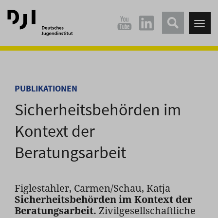
Direkt
Direkt
zum
zum
Tog
Hauptinhalt
Hauptmenü
nav
springen
springen
PUBLIKATIONEN
Sicherheitsbehörden im
Kontext der
Beratungsarbeit
Figlestahler, Carmen/Schau, Katja
Sicherheitsbehörden im Kontext der
Beratungsarbeit.
Zivilgesellschaftliche