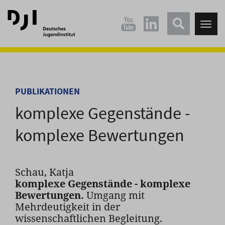
Direkt
Direkt
zum
zum
Tog
Hauptinhalt
Hauptmenü
nav
springen
springen
PUBLIKATIONEN
komplexe Gegenstände -
komplexe Bewertungen
Schau, Katja
komplexe Gegenstände - komplexe
Bewertungen.
Umgang mit
Mehrdeutigkeit in der
wissenschaftlichen Begleitung.