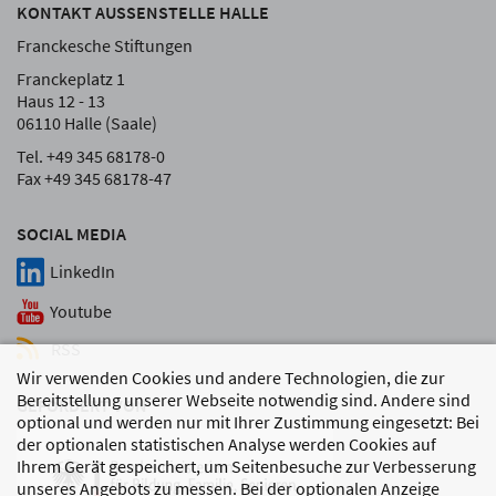
KONTAKT AUSSENSTELLE HALLE
Franckesche Stiftungen
Franckeplatz 1
Haus 12 - 13
06110 Halle (Saale)
Tel. +49 345 68178-0
Fax +49 345 68178-47
SOCIAL MEDIA
LinkedIn
Youtube
RSS
Wir verwenden Cookies und andere Technologien, die zur
Bereitstellung unserer Webseite notwendig sind. Andere sind
GEFÖRDERT VON
optional und werden nur mit Ihrer Zustimmung eingesetzt: Bei
der optionalen statistischen Analyse werden Cookies auf
Ihrem Gerät gespeichert, um Seitenbesuche zur Verbesserung
unseres Angebots zu messen. Bei der optionalen Anzeige