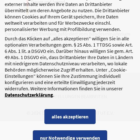
externer Inhalte werden Ihre Daten an Drittanbieter
übermittelt um deren Angebote zu nutzen. Die Drittanbieter
können Cookies auf Ihrem Gerät speichern, Ihre Daten
weltweit verarbeiten und für Werbezwecke einschl.
personalisierter Werbung mit Profilbildung verwenden.
Das DJI wird größtenteils gefördert vom Bundesministerium
Durch das Klicken auf „alles akzeptieren“ willigen Sie in alle
für Bildung, Familie,
optionalen Verarbeitungen gem. § 25 Abs. 1 TTDSG sowie Art.
Senioren, Frauen und Jugend
6 Abs. 1 lit. a DSGVO ein. Darüber hinaus willigen Sie gem. Art.
sowie den Bundesländern.
49 Abs. 1 DSGVO ein, dass Drittanbieter Ihre Daten in Ländern
mit niedrigerem Datenschutzniveau verarbeiten, wo lokale
Behörden möglicherweise Zugriff erhalten. Unter „Cookie-
Einstellungen“ können Sie Ihre Zustimmung individuell
DATENSCHUTZ
IMPRESSUM
konfigurieren und eine erteilte Einwilligung jederzeit
widerrufen. Weitere Informationen finden Sie in unserer
KORRUPTIONSPRÄVENTION
BARRIEREFREIHEIT
Datenschutzerklärung
.
COOKIE-EINSTELLUNGEN BEARBEITEN
© 2026 DEUTSCHES JUGENDINSTITUT E.V.
alles akzeptieren
nur Notwendige verwenden