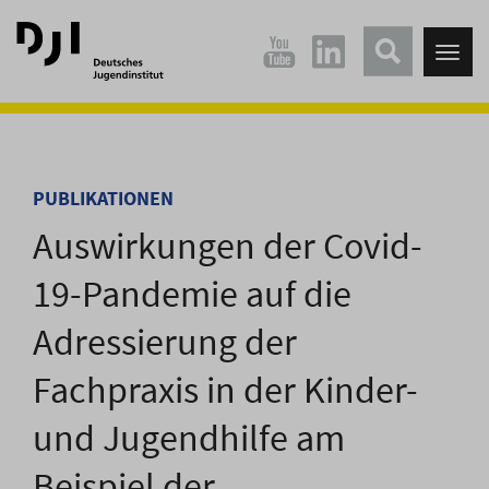
Direkt
Direkt
zum
zum
Tog
Hauptinhalt
Hauptmenü
nav
springen
springen
PUBLIKATIONEN
Auswirkungen der Covid-
19-Pandemie auf die
Adressierung der
Fachpraxis in der Kinder-
und Jugendhilfe am
Beispiel der