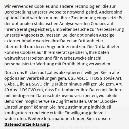
RSS
Wir verwenden Cookies und andere Technologien, die zur
Bereitstellung unserer Webseite notwendig sind. Andere sind
GEFÖRDERT VON
optional und werden nur mit Ihrer Zustimmung eingesetzt: Bei
der optionalen statistischen Analyse werden Cookies auf
Ihrem Gerät gespeichert, um Seitenbesuche zur Verbesserung
unseres Angebots zu messen. Bei der optionalen Anzeige
externer Inhalte werden Ihre Daten an Drittanbieter
übermittelt um deren Angebote zu nutzen. Die Drittanbieter
können Cookies auf Ihrem Gerät speichern, Ihre Daten
weltweit verarbeiten und für Werbezwecke einschl.
personalisierter Werbung mit Profilbildung verwenden.
Das DJI wird größtenteils gefördert vom Bundesministerium
Durch das Klicken auf „alles akzeptieren“ willigen Sie in alle
für Bildung, Familie,
optionalen Verarbeitungen gem. § 25 Abs. 1 TTDSG sowie Art.
Senioren, Frauen und Jugend
6 Abs. 1 lit. a DSGVO ein. Darüber hinaus willigen Sie gem. Art.
sowie den Bundesländern.
49 Abs. 1 DSGVO ein, dass Drittanbieter Ihre Daten in Ländern
mit niedrigerem Datenschutzniveau verarbeiten, wo lokale
Behörden möglicherweise Zugriff erhalten. Unter „Cookie-
Einstellungen“ können Sie Ihre Zustimmung individuell
konfigurieren und eine erteilte Einwilligung jederzeit
DATENSCHUTZ
IMPRESSUM
widerrufen. Weitere Informationen finden Sie in unserer
KORRUPTIONSPRÄVENTION
BARRIEREFREIHEIT
Datenschutzerklärung
.
COOKIE-EINSTELLUNGEN BEARBEITEN