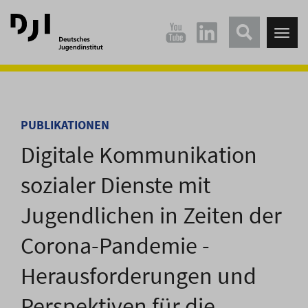
Direkt
Direkt
zum
zum
Tog
Hauptinhalt
Hauptmenü
nav
springen
springen
PUBLIKATIONEN
Digitale Kommunikation
sozialer Dienste mit
Jugendlichen in Zeiten der
Corona-Pandemie -
Herausforderungen und
Perspektiven für die