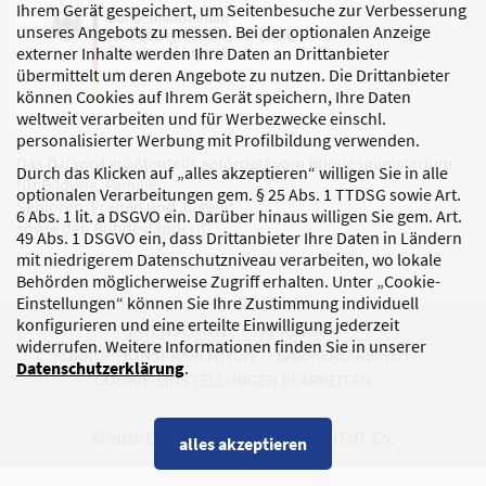
Ihrem Gerät gespeichert, um Seitenbesuche zur Verbesserung
unseres Angebots zu messen. Bei der optionalen Anzeige
externer Inhalte werden Ihre Daten an Drittanbieter
übermittelt um deren Angebote zu nutzen. Die Drittanbieter
können Cookies auf Ihrem Gerät speichern, Ihre Daten
weltweit verarbeiten und für Werbezwecke einschl.
personalisierter Werbung mit Profilbildung verwenden.
Das DJI wird größtenteils gefördert vom Bundesministerium
Durch das Klicken auf „alles akzeptieren“ willigen Sie in alle
für Bildung, Familie,
optionalen Verarbeitungen gem. § 25 Abs. 1 TTDSG sowie Art.
Senioren, Frauen und Jugend
6 Abs. 1 lit. a DSGVO ein. Darüber hinaus willigen Sie gem. Art.
sowie den Bundesländern.
49 Abs. 1 DSGVO ein, dass Drittanbieter Ihre Daten in Ländern
mit niedrigerem Datenschutzniveau verarbeiten, wo lokale
Behörden möglicherweise Zugriff erhalten. Unter „Cookie-
Einstellungen“ können Sie Ihre Zustimmung individuell
konfigurieren und eine erteilte Einwilligung jederzeit
DATENSCHUTZ
IMPRESSUM
widerrufen. Weitere Informationen finden Sie in unserer
KORRUPTIONSPRÄVENTION
BARRIEREFREIHEIT
Datenschutzerklärung
.
COOKIE-EINSTELLUNGEN BEARBEITEN
© 2026 DEUTSCHES JUGENDINSTITUT E.V.
alles akzeptieren