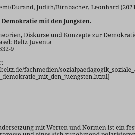
emi/Durand, Judith/Birnbacher, Leonhard (2021
 Demokratie mit den Jüngsten.
heorien, Diskurse und Konzepte zur Demokrati
el: Beltz Juventa
532-9
r:
beltz.de/fachmedien/sozialpaedagogik_soziale_
_demokratie_mit_den_juengsten.html]
dersetzung mit Werten und Normen ist ein fester
zesse und eines sich zunehmend polarisierende