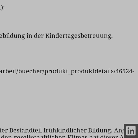
):
ebildung in der Kindertagesbetreuung.
arbeit/buecher/produkt_produktdetails/46524-
 Bestandteil frühkindlicher Bildung. Angesicht
n gesellschaftlichen Klimas hat dieser Auftra