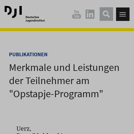
Direkt
Direkt
zum
zum
Tog
Hauptinhalt
Hauptmenü
nav
springen
springen
PUBLIKATIONEN
Merkmale und Leistungen
der Teilnehmer am
"Opstapje-Programm"
Uerz,