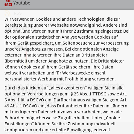
Youtube
RSS
Wir verwenden Cookies und andere Technologien, die zur
Bereitstellung unserer Webseite notwendig sind. Andere sind
GEFÖRDERT VON
optional und werden nur mit Ihrer Zustimmung eingesetzt: Bei
der optionalen statistischen Analyse werden Cookies auf
Ihrem Gerät gespeichert, um Seitenbesuche zur Verbesserung
unseres Angebots zu messen. Bei der optionalen Anzeige
externer Inhalte werden Ihre Daten an Drittanbieter
übermittelt um deren Angebote zu nutzen. Die Drittanbieter
können Cookies auf Ihrem Gerät speichern, Ihre Daten
weltweit verarbeiten und für Werbezwecke einschl.
personalisierter Werbung mit Profilbildung verwenden.
Das DJI wird größtenteils gefördert vom Bundesministerium
Durch das Klicken auf „alles akzeptieren“ willigen Sie in alle
für Bildung, Familie,
optionalen Verarbeitungen gem. § 25 Abs. 1 TTDSG sowie Art.
Senioren, Frauen und Jugend
6 Abs. 1 lit. a DSGVO ein. Darüber hinaus willigen Sie gem. Art.
sowie den Bundesländern.
49 Abs. 1 DSGVO ein, dass Drittanbieter Ihre Daten in Ländern
mit niedrigerem Datenschutzniveau verarbeiten, wo lokale
Behörden möglicherweise Zugriff erhalten. Unter „Cookie-
Einstellungen“ können Sie Ihre Zustimmung individuell
konfigurieren und eine erteilte Einwilligung jederzeit
DATENSCHUTZ
IMPRESSUM