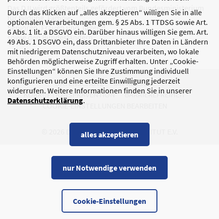
Das DJI wird größtenteils gefördert vom Bundesministerium
Durch das Klicken auf „alles akzeptieren“ willigen Sie in alle
für Bildung, Familie,
optionalen Verarbeitungen gem. § 25 Abs. 1 TTDSG sowie Art.
Senioren, Frauen und Jugend
6 Abs. 1 lit. a DSGVO ein. Darüber hinaus willigen Sie gem. Art.
sowie den Bundesländern.
49 Abs. 1 DSGVO ein, dass Drittanbieter Ihre Daten in Ländern
mit niedrigerem Datenschutzniveau verarbeiten, wo lokale
Behörden möglicherweise Zugriff erhalten. Unter „Cookie-
Einstellungen“ können Sie Ihre Zustimmung individuell
konfigurieren und eine erteilte Einwilligung jederzeit
DATENSCHUTZ
IMPRESSUM
widerrufen. Weitere Informationen finden Sie in unserer
KORRUPTIONSPRÄVENTION
BARRIEREFREIHEIT
Datenschutzerklärung
.
COOKIE-EINSTELLUNGEN BEARBEITEN
© 2026 DEUTSCHES JUGENDINSTITUT E.V.
alles akzeptieren
nur Notwendige verwenden
Cookie-Einstellungen