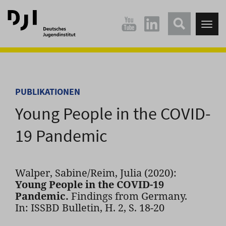
Direkt
Direkt
zum
zum
Tog
Hauptinhalt
Hauptmenü
nav
springen
springen
PUBLIKATIONEN
Young People in the COVID-
19 Pandemic
Walper, Sabine/Reim, Julia (2020):
Young People in the COVID-19
Pandemic.
Findings from Germany.
In: ISSBD Bulletin, H. 2, S. 18-20