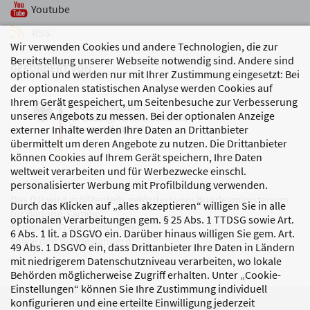
Youtube
RSS
Wir verwenden Cookies und andere Technologien, die zur
Bereitstellung unserer Webseite notwendig sind. Andere sind
GEFÖRDERT VON
optional und werden nur mit Ihrer Zustimmung eingesetzt: Bei
der optionalen statistischen Analyse werden Cookies auf
Ihrem Gerät gespeichert, um Seitenbesuche zur Verbesserung
unseres Angebots zu messen. Bei der optionalen Anzeige
externer Inhalte werden Ihre Daten an Drittanbieter
übermittelt um deren Angebote zu nutzen. Die Drittanbieter
können Cookies auf Ihrem Gerät speichern, Ihre Daten
weltweit verarbeiten und für Werbezwecke einschl.
personalisierter Werbung mit Profilbildung verwenden.
Das DJI wird größtenteils gefördert vom Bundesministerium
Durch das Klicken auf „alles akzeptieren“ willigen Sie in alle
für Bildung, Familie,
optionalen Verarbeitungen gem. § 25 Abs. 1 TTDSG sowie Art.
Senioren, Frauen und Jugend
6 Abs. 1 lit. a DSGVO ein. Darüber hinaus willigen Sie gem. Art.
sowie den Bundesländern.
49 Abs. 1 DSGVO ein, dass Drittanbieter Ihre Daten in Ländern
mit niedrigerem Datenschutzniveau verarbeiten, wo lokale
Behörden möglicherweise Zugriff erhalten. Unter „Cookie-
Einstellungen“ können Sie Ihre Zustimmung individuell
konfigurieren und eine erteilte Einwilligung jederzeit
DATENSCHUTZ
IMPRESSUM