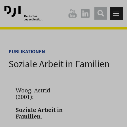
Direkt
Direkt
zum
zum
Tog
Hauptinhalt
Hauptmenü
nav
springen
springen
PUBLIKATIONEN
Soziale Arbeit in Familien
Woog, Astrid
(2001):
Soziale Arbeit in
Familien.