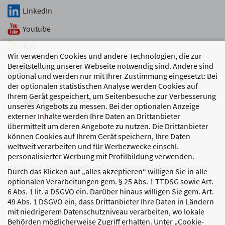
LinkedIn
Youtube
RSS
Wir verwenden Cookies und andere Technologien, die zur
Bereitstellung unserer Webseite notwendig sind. Andere sind
GEFÖRDERT VON
optional und werden nur mit Ihrer Zustimmung eingesetzt: Bei
der optionalen statistischen Analyse werden Cookies auf
Ihrem Gerät gespeichert, um Seitenbesuche zur Verbesserung
unseres Angebots zu messen. Bei der optionalen Anzeige
externer Inhalte werden Ihre Daten an Drittanbieter
übermittelt um deren Angebote zu nutzen. Die Drittanbieter
können Cookies auf Ihrem Gerät speichern, Ihre Daten
weltweit verarbeiten und für Werbezwecke einschl.
personalisierter Werbung mit Profilbildung verwenden.
Das DJI wird größtenteils gefördert vom Bundesministerium
Durch das Klicken auf „alles akzeptieren“ willigen Sie in alle
für Bildung, Familie,
optionalen Verarbeitungen gem. § 25 Abs. 1 TTDSG sowie Art.
Senioren, Frauen und Jugend
6 Abs. 1 lit. a DSGVO ein. Darüber hinaus willigen Sie gem. Art.
sowie den Bundesländern.
49 Abs. 1 DSGVO ein, dass Drittanbieter Ihre Daten in Ländern
mit niedrigerem Datenschutzniveau verarbeiten, wo lokale
Behörden möglicherweise Zugriff erhalten. Unter „Cookie-