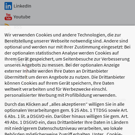
LinkedIn
Youtube
RSS
Wir verwenden Cookies und andere Technologien, die zur
Bereitstellung unserer Webseite notwendig sind. Andere sind
GEFÖRDERT VON
optional und werden nur mit Ihrer Zustimmung eingesetzt: Bei
der optionalen statistischen Analyse werden Cookies auf
Ihrem Gerät gespeichert, um Seitenbesuche zur Verbesserung
unseres Angebots zu messen. Bei der optionalen Anzeige
externer Inhalte werden Ihre Daten an Drittanbieter
übermittelt um deren Angebote zu nutzen. Die Drittanbieter
können Cookies auf Ihrem Gerät speichern, Ihre Daten
weltweit verarbeiten und für Werbezwecke einschl.
personalisierter Werbung mit Profilbildung verwenden.
Das DJI wird größtenteils gefördert vom Bundesministerium
Durch das Klicken auf „alles akzeptieren“ willigen Sie in alle
für Bildung, Familie,
optionalen Verarbeitungen gem. § 25 Abs. 1 TTDSG sowie Art.
Senioren, Frauen und Jugend
6 Abs. 1 lit. a DSGVO ein. Darüber hinaus willigen Sie gem. Art.
sowie den Bundesländern.
49 Abs. 1 DSGVO ein, dass Drittanbieter Ihre Daten in Ländern
mit niedrigerem Datenschutzniveau verarbeiten, wo lokale
Behörden möglicherweise Zugriff erhalten. Unter „Cookie-