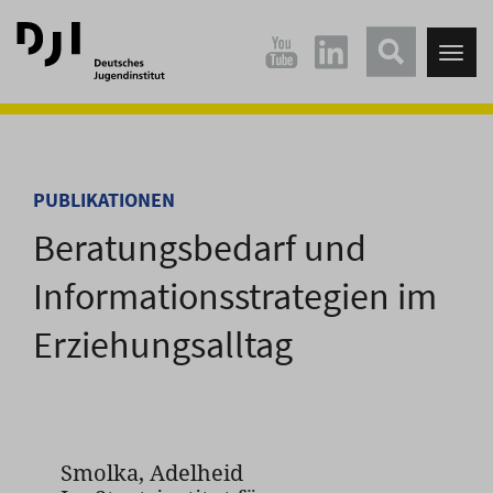
Direkt
Direkt
zum
zum
Tog
Hauptinhalt
Hauptmenü
nav
springen
springen
PUBLIKATIONEN
Beratungsbedarf und
Informationsstrategien im
Erziehungsalltag
Smolka, Adelheid