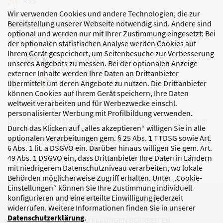
RSS
Wir verwenden Cookies und andere Technologien, die zur
Bereitstellung unserer Webseite notwendig sind. Andere sind
GEFÖRDERT VON
optional und werden nur mit Ihrer Zustimmung eingesetzt: Bei
der optionalen statistischen Analyse werden Cookies auf
Ihrem Gerät gespeichert, um Seitenbesuche zur Verbesserung
unseres Angebots zu messen. Bei der optionalen Anzeige
externer Inhalte werden Ihre Daten an Drittanbieter
übermittelt um deren Angebote zu nutzen. Die Drittanbieter
können Cookies auf Ihrem Gerät speichern, Ihre Daten
weltweit verarbeiten und für Werbezwecke einschl.
personalisierter Werbung mit Profilbildung verwenden.
Das DJI wird größtenteils gefördert vom Bundesministerium
Durch das Klicken auf „alles akzeptieren“ willigen Sie in alle
für Bildung, Familie,
optionalen Verarbeitungen gem. § 25 Abs. 1 TTDSG sowie Art.
Senioren, Frauen und Jugend
6 Abs. 1 lit. a DSGVO ein. Darüber hinaus willigen Sie gem. Art.
sowie den Bundesländern.
49 Abs. 1 DSGVO ein, dass Drittanbieter Ihre Daten in Ländern
mit niedrigerem Datenschutzniveau verarbeiten, wo lokale
Behörden möglicherweise Zugriff erhalten. Unter „Cookie-
Einstellungen“ können Sie Ihre Zustimmung individuell
DATENSCHUTZ
IMPRESSUM
konfigurieren und eine erteilte Einwilligung jederzeit
widerrufen. Weitere Informationen finden Sie in unserer
KORRUPTIONSPRÄVENTION
BARRIEREFREIHEIT
Datenschutzerklärung
.
COOKIE-EINSTELLUNGEN BEARBEITEN