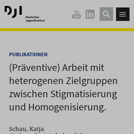
Direkt
Direkt
zum
zum
Tog
Hauptinhalt
Hauptmenü
nav
springen
springen
PUBLIKATIONEN
(Präventive) Arbeit mit
heterogenen Zielgruppen
zwischen Stigmatisierung
und Homogenisierung.
Schau, Katja