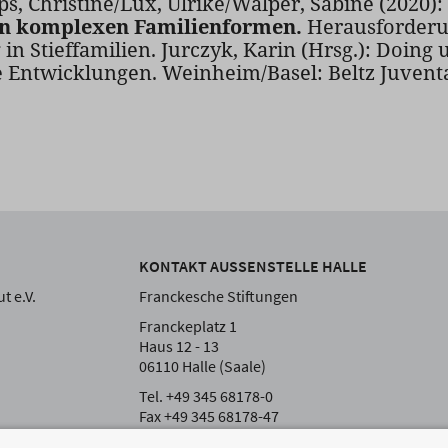
ps, Christine/Lux, Ulrike/Walper, Sabine (2020):
in komplexen Familienformen.
Herausforderun
in Stieffamilien. Jurczyk, Karin (Hrsg.): Doing
 Entwicklungen. Weinheim/Basel: Beltz Juventa
KONTAKT AUSSENSTELLE HALLE
t e.V.
Franckesche Stiftungen
Franckeplatz 1
Haus 12 - 13
06110 Halle (Saale)
Tel. +49 345 68178-0
Fax +49 345 68178-47