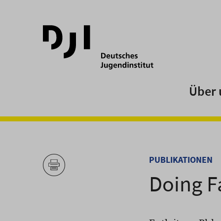
Direkt
Direkt
zum
zum
Hauptinhalt
Hauptmenü
springen
springen
Über 
PUBLIKATIONEN
Doing F