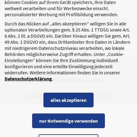
können Cookies auf Ihrem Gerät speichern, Ihre Daten
weltweit verarbeiten und für Werbezwecke einschl.
personalisierter Werbung mit Profilbildung verwenden.
Das DJI wird größtenteils gefördert vom Bundesministerium
Durch das Klicken auf „alles akzeptieren“ willigen Sie in alle
für Bildung, Familie,
optionalen Verarbeitungen gem. § 25 Abs. 1 TTDSG sowie Art.
Senioren, Frauen und Jugend
6 Abs. 1 lit. a DSGVO ein. Darüber hinaus willigen Sie gem. Art.
sowie den Bundesländern.
49 Abs. 1 DSGVO ein, dass Drittanbieter Ihre Daten in Ländern
mit niedrigerem Datenschutzniveau verarbeiten, wo lokale
Behörden möglicherweise Zugriff erhalten. Unter „Cookie-
Einstellungen“ können Sie Ihre Zustimmung individuell
DATENSCHUTZ
IMPRESSUM
konfigurieren und eine erteilte Einwilligung jederzeit
widerrufen. Weitere Informationen finden Sie in unserer
KORRUPTIONSPRÄVENTION
BARRIEREFREIHEIT
Datenschutzerklärung
.
COOKIE-EINSTELLUNGEN BEARBEITEN
© 2026 DEUTSCHES JUGENDINSTITUT E.V.
alles akzeptieren
nur Notwendige verwenden