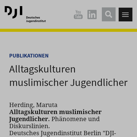
Direkt
Direkt
zum
zum
Tog
Hauptinhalt
Hauptmenü
nav
springen
springen
PUBLIKATIONEN
Alltagskulturen
muslimischer Jugendlicher
Herding, Maruta
Alltagskulturen muslimischer
Jugendlicher.
Phänomene und
Diskurslinien.
Deutsches Jugendinstitut Berlin "DJI-