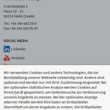
Franckeplatz 1
Haus 12 - 13
06110 Halle (Saale)
Tel. +49 345 68178-0
Fax +49 345 68178-47
SOCIAL MEDIA
LinkedIn
Youtube
RSS
Wir verwenden Cookies und andere Technologien, die zur
Bereitstellung unserer Webseite notwendig sind. Andere sind
GEFÖRDERT VON
optional und werden nur mit Ihrer Zustimmung eingesetzt: Bei
der optionalen statistischen Analyse werden Cookies auf
Ihrem Gerät gespeichert, um Seitenbesuche zur Verbesserung
unseres Angebots zu messen. Bei der optionalen Anzeige
externer Inhalte werden Ihre Daten an Drittanbieter
übermittelt um deren Angebote zu nutzen. Die Drittanbieter