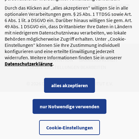
Das DJI wird größtenteils gefördert vom Bundesministerium
Durch das Klicken auf „alles akzeptieren“ willigen Sie in alle
für Bildung, Familie,
optionalen Verarbeitungen gem. § 25 Abs. 1 TTDSG sowie Art.
Senioren, Frauen und Jugend
6 Abs. 1 lit. a DSGVO ein. Darüber hinaus willigen Sie gem. Art.
sowie den Bundesländern.
49 Abs. 1 DSGVO ein, dass Drittanbieter Ihre Daten in Ländern
mit niedrigerem Datenschutzniveau verarbeiten, wo lokale
Behörden möglicherweise Zugriff erhalten. Unter „Cookie-
Einstellungen“ können Sie Ihre Zustimmung individuell
konfigurieren und eine erteilte Einwilligung jederzeit
DATENSCHUTZ
IMPRESSUM
widerrufen. Weitere Informationen finden Sie in unserer
KORRUPTIONSPRÄVENTION
BARRIEREFREIHEIT
Datenschutzerklärung
.
COOKIE-EINSTELLUNGEN BEARBEITEN
© 2026 DEUTSCHES JUGENDINSTITUT E.V.
alles akzeptieren
nur Notwendige verwenden
Cookie-Einstellungen