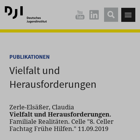
Direkt
Direkt
zum
zum
Tog
Hauptinhalt
Hauptmenü
nav
springen
springen
PUBLIKATIONEN
Vielfalt und
Herausforderungen
Zerle-Elsäßer, Claudia
Vielfalt und Herausforderungen.
Familiale Realitäten. Celle "8. Celler
Fachtag Frühe Hilfen." 11.09.2019