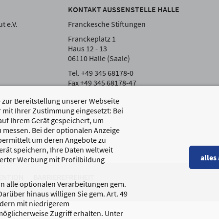
KONTAKT AUSSENSTELLE HALLE
t e.V.
Franckesche Stiftungen
Franckeplatz 1
Haus 12 - 13
06110 Halle (Saale)
Tel. +49 345 68178-0
Fax +49 345 68178-47
zur Bereitstellung unserer Webseite
 mit Ihrer Zustimmung eingesetzt: Bei
auf Ihrem Gerät gespeichert, um
 messen. Bei der optionalen Anzeige
übermittelt um deren Angebote zu
rät speichern, Ihre Daten weltweit
alles
erter Werbung mit Profilbildung
ENTION
BARRIEREFREIHEIT
 in alle optionalen Verarbeitungen gem.
 Darüber hinaus willigen Sie gem. Art. 49
ndern mit niedrigerem
öglicherweise Zugriff erhalten. Unter