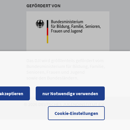
GEFÖRDERT VON
Das DJI wird größtenteils gefördert vom
Bundesministerium für Bildung, Familie,
Senioren, Frauen und Jugend
sowie den Bundesländern.
 akzeptieren
nur Notwendige verwenden
© 2026 DEUTSCHES JUGENDINSTITUT E.V.
Cookie-Einstellungen