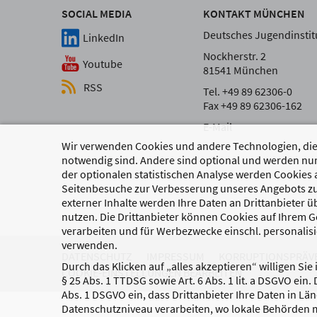
SOCIAL MEDIA
KONTAKT MÜNCHEN
Deutsches Jugendinstitu
LinkedIn
Nockherstr. 2
Youtube
81541 München
RSS
Tel. +49 89 62306-0
Fax +49 89 62306-162
E-Mail
Wir verwenden Cookies und andere Technologien, die 
notwendig sind. Andere sind optional und werden nur
der optionalen statistischen Analyse werden Cookies 
Seitenbesuche zur Verbesserung unseres Angebots zu
externer Inhalte werden Ihre Daten an Drittanbieter 
nutzen. Die Drittanbieter können Cookies auf Ihrem Ge
verarbeiten und für Werbezwecke einschl. personalisi
verwenden.
DATENSCHUTZ
IMPRESSUM
KORRUPTIONSPRÄV
Durch das Klicken auf „alles akzeptieren“ willigen Sie
COOKIE-EINSTELLUNGEN BEARBEITEN
§ 25 Abs. 1 TTDSG sowie Art. 6 Abs. 1 lit. a DSGVO ein.
Abs. 1 DSGVO ein, dass Drittanbieter Ihre Daten in Lä
Datenschutzniveau verarbeiten, wo lokale Behörden m