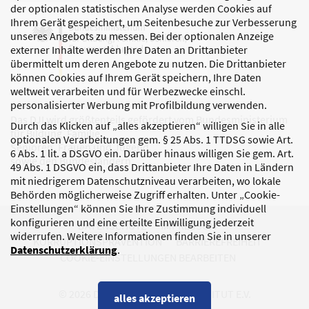
der optionalen statistischen Analyse werden Cookies auf
Ihrem Gerät gespeichert, um Seitenbesuche zur Verbesserung
unseres Angebots zu messen. Bei der optionalen Anzeige
externer Inhalte werden Ihre Daten an Drittanbieter
übermittelt um deren Angebote zu nutzen. Die Drittanbieter
können Cookies auf Ihrem Gerät speichern, Ihre Daten
weltweit verarbeiten und für Werbezwecke einschl.
personalisierter Werbung mit Profilbildung verwenden.
Das DJI wird größtenteils gefördert vom Bundesministerium
Durch das Klicken auf „alles akzeptieren“ willigen Sie in alle
für Bildung, Familie,
optionalen Verarbeitungen gem. § 25 Abs. 1 TTDSG sowie Art.
Senioren, Frauen und Jugend
6 Abs. 1 lit. a DSGVO ein. Darüber hinaus willigen Sie gem. Art.
sowie den Bundesländern.
49 Abs. 1 DSGVO ein, dass Drittanbieter Ihre Daten in Ländern
mit niedrigerem Datenschutzniveau verarbeiten, wo lokale
Behörden möglicherweise Zugriff erhalten. Unter „Cookie-
Einstellungen“ können Sie Ihre Zustimmung individuell
konfigurieren und eine erteilte Einwilligung jederzeit
DATENSCHUTZ
IMPRESSUM
widerrufen. Weitere Informationen finden Sie in unserer
KORRUPTIONSPRÄVENTION
BARRIEREFREIHEIT
Datenschutzerklärung
.
COOKIE-EINSTELLUNGEN BEARBEITEN
© 2026 DEUTSCHES JUGENDINSTITUT E.V.
alles akzeptieren