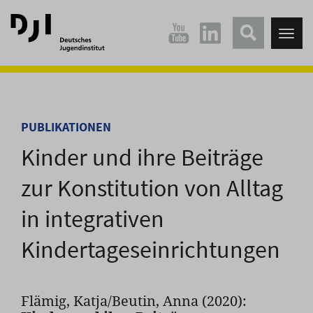
Direkt
Direkt
zum
zum
Tog
Hauptinhalt
Hauptmenü
nav
springen
springen
PUBLIKATIONEN
Kinder und ihre Beiträge
zur Konstitution von Alltag
in integrativen
Kindertageseinrichtungen
Flämig, Katja/Beutin, Anna (2020):