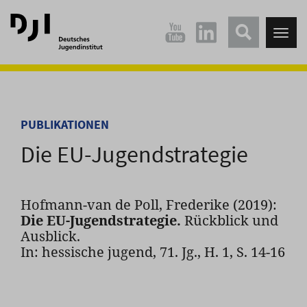
Direkt
Direkt
zum
zum
Tog
Hauptinhalt
Hauptmenü
nav
springen
springen
PUBLIKATIONEN
Die EU-Jugendstrategie
Hofmann-van de Poll, Frederike (2019):
Die EU-Jugendstrategie.
Rückblick und
Ausblick.
In: hessische jugend, 71. Jg., H. 1, S. 14-16