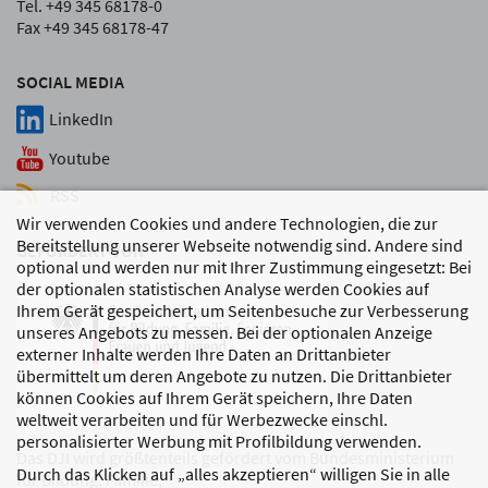
Tel. +49 345 68178-0
Fax +49 345 68178-47
SOCIAL MEDIA
LinkedIn
Youtube
RSS
Wir verwenden Cookies und andere Technologien, die zur
Bereitstellung unserer Webseite notwendig sind. Andere sind
GEFÖRDERT VON
optional und werden nur mit Ihrer Zustimmung eingesetzt: Bei
der optionalen statistischen Analyse werden Cookies auf
Ihrem Gerät gespeichert, um Seitenbesuche zur Verbesserung
unseres Angebots zu messen. Bei der optionalen Anzeige
externer Inhalte werden Ihre Daten an Drittanbieter
übermittelt um deren Angebote zu nutzen. Die Drittanbieter
können Cookies auf Ihrem Gerät speichern, Ihre Daten
weltweit verarbeiten und für Werbezwecke einschl.
personalisierter Werbung mit Profilbildung verwenden.
Das DJI wird größtenteils gefördert vom Bundesministerium
Durch das Klicken auf „alles akzeptieren“ willigen Sie in alle
für Bildung, Familie,