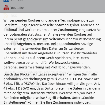
Youtube
RSS
Wir verwenden Cookies und andere Technologien, die zur
Bereitstellung unserer Webseite notwendig sind. Andere sind
GEFÖRDERT VON
optional und werden nur mit Ihrer Zustimmung eingesetzt: Bei
der optionalen statistischen Analyse werden Cookies auf
Ihrem Gerät gespeichert, um Seitenbesuche zur Verbesserung
unseres Angebots zu messen. Bei der optionalen Anzeige
externer Inhalte werden Ihre Daten an Drittanbieter
übermittelt um deren Angebote zu nutzen. Die Drittanbieter
können Cookies auf Ihrem Gerät speichern, Ihre Daten
weltweit verarbeiten und für Werbezwecke einschl.
personalisierter Werbung mit Profilbildung verwenden.
Das DJI wird größtenteils gefördert vom Bundesministerium
Durch das Klicken auf „alles akzeptieren“ willigen Sie in alle
für Bildung, Familie,
optionalen Verarbeitungen gem. § 25 Abs. 1 TTDSG sowie Art.
Senioren, Frauen und Jugend
6 Abs. 1 lit. a DSGVO ein. Darüber hinaus willigen Sie gem. Art.
sowie den Bundesländern.
49 Abs. 1 DSGVO ein, dass Drittanbieter Ihre Daten in Ländern
mit niedrigerem Datenschutzniveau verarbeiten, wo lokale
Behörden möglicherweise Zugriff erhalten. Unter „Cookie-
Einstellungen“ können Sie Ihre Zustimmung individuell