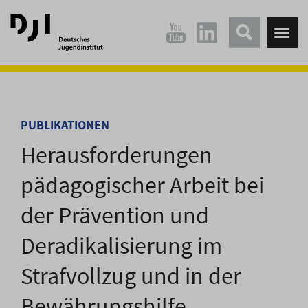
Direkt
Direkt
zum
zum
Tog
Hauptinhalt
Hauptmenü
nav
springen
springen
PUBLIKATIONEN
Herausforderungen
pädagogischer Arbeit bei
der Prävention und
Deradikalisierung im
Strafvollzug und in der
Bewährungshilfe