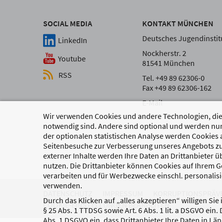
SOCIAL MEDIA
KONTAKT MÜNCHEN
Deutsches Jugendinstitu
LinkedIn
Nockherstr. 2
Youtube
81541 München
RSS
Tel. +49 89 62306-0
Fax +49 89 62306-162
E-Mail
Wir verwenden Cookies und andere Technologien, die 
notwendig sind. Andere sind optional und werden nur
der optionalen statistischen Analyse werden Cookies 
Seitenbesuche zur Verbesserung unseres Angebots zu
externer Inhalte werden Ihre Daten an Drittanbieter 
nutzen. Die Drittanbieter können Cookies auf Ihrem Ge
verarbeiten und für Werbezwecke einschl. personalisi
verwenden.
DATENSCHUTZ
IMPRESSUM
KORRUPTIONSPRÄV
Durch das Klicken auf „alles akzeptieren“ willigen Sie
COOKIE-EINSTELLUNGEN BEARBEITEN
§ 25 Abs. 1 TTDSG sowie Art. 6 Abs. 1 lit. a DSGVO ein.
Abs. 1 DSGVO ein, dass Drittanbieter Ihre Daten in Lä