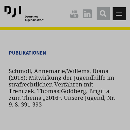
Direkt
Direkt
zum
zum
Tog
Hauptinhalt
Hauptmenü
nav
springen
springen
PUBLIKATIONEN
Schmoll, Annemarie/Willems, Diana
(2018): Mitwirkung der Jugendhilfe im
strafrechtlichen Verfahren mit
Trenczek, Thomas;Goldberg, Brigitta
zum Thema „2016“. Unsere Jugend, Nr.
9, S. 391-393