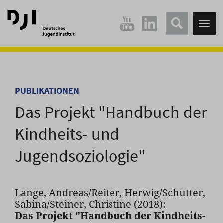
Direkt
Direkt
zum
zum
Tog
Hauptinhalt
Hauptmenü
nav
springen
springen
PUBLIKATIONEN
Das Projekt "Handbuch der
Kindheits- und
Jugendsoziologie"
Lange, Andreas/Reiter, Herwig/Schutter,
Sabina/Steiner, Christine (2018):
Das Projekt "Handbuch der Kindheits-