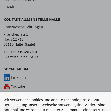
E-Mail
KONTAKT AUSSENSTELLE HALLE
Franckesche Stiftungen
Franckeplatz 1
Haus 12 - 13
06110 Halle (Saale)
Tel. +49 345 68178-0
Fax +49 345 68178-47
SOCIAL MEDIA
LinkedIn
Youtube
RSS
Wir verwenden Cookies und andere Technologien, die zur
Bereitstellung unserer Webseite notwendig sind. Andere sind
GEFÖRDERT VON
optional und werden nur mit Ihrer Zustimmung eingesetzt: Bei