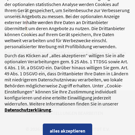
der optionalen statistischen Analyse werden Cookies auf
Ihrem Gerät gespeichert, um Seitenbesuche zur Verbesserung
unseres Angebots zu messen. Bei der optionalen Anzeige
externer Inhalte werden Ihre Daten an Drittanbieter
übermittelt um deren Angebote zu nutzen. Die Drittanbieter
können Cookies auf Ihrem Gerät speichern, Ihre Daten
weltweit verarbeiten und für Werbezwecke einschl.
personalisierter Werbung mit Profilbildung verwenden.
Das DJI wird größtenteils gefördert vom Bundesministerium
Durch das Klicken auf „alles akzeptieren“ willigen Sie in alle
für Bildung, Familie,
optionalen Verarbeitungen gem. § 25 Abs. 1 TTDSG sowie Art.
Senioren, Frauen und Jugend
6 Abs. 1 lit. a DSGVO ein. Darüber hinaus willigen Sie gem. Art.
sowie den Bundesländern.
49 Abs. 1 DSGVO ein, dass Drittanbieter Ihre Daten in Ländern
mit niedrigerem Datenschutzniveau verarbeiten, wo lokale
Behörden möglicherweise Zugriff erhalten. Unter „Cookie-
Einstellungen“ können Sie Ihre Zustimmung individuell
konfigurieren und eine erteilte Einwilligung jederzeit
DATENSCHUTZ
IMPRESSUM
widerrufen. Weitere Informationen finden Sie in unserer
KORRUPTIONSPRÄVENTION
BARRIEREFREIHEIT
Datenschutzerklärung
.
COOKIE-EINSTELLUNGEN BEARBEITEN
© 2026 DEUTSCHES JUGENDINSTITUT E.V.
alles akzeptieren