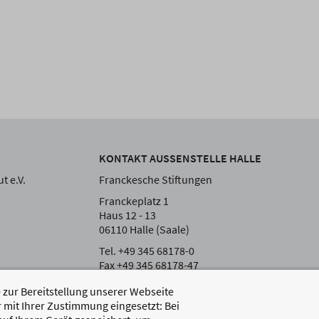
KONTAKT AUSSENSTELLE HALLE
t e.V.
Franckesche Stiftungen
Franckeplatz 1
Haus 12 - 13
06110 Halle (Saale)
Tel. +49 345 68178-0
Fax +49 345 68178-47
zur Bereitstellung unserer Webseite
 mit Ihrer Zustimmung eingesetzt: Bei