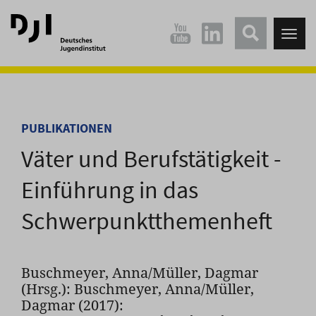
Direkt
Direkt
zum
zum
Tog
Hauptinhalt
Hauptmenü
nav
springen
springen
PUBLIKATIONEN
Väter und Berufstätigkeit -
Einführung in das
Schwerpunktthemenheft
Buschmeyer, Anna/Müller, Dagmar
(Hrsg.): Buschmeyer, Anna/Müller,
Dagmar (2017):