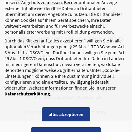
unseres Angebots zu messen. Bei der optionalen Anzeige
externer Inhalte werden Ihre Daten an Drittanbieter
übermittelt um deren Angebote zu nutzen. Die Drittanbieter
können Cookies auf Ihrem Gerät speichern, Ihre Daten
weltweit verarbeiten und für Werbezwecke einschl.
personalisierter Werbung mit Profilbildung verwenden.
Das DJI wird größtenteils gefördert vom Bundesministerium
Durch das Klicken auf „alles akzeptieren“ willigen Sie in alle
für Bildung, Familie,
optionalen Verarbeitungen gem. § 25 Abs. 1 TTDSG sowie Art.
Senioren, Frauen und Jugend
6 Abs. 1 lit. a DSGVO ein. Darüber hinaus willigen Sie gem. Art.
sowie den Bundesländern.
49 Abs. 1 DSGVO ein, dass Drittanbieter Ihre Daten in Ländern
mit niedrigerem Datenschutzniveau verarbeiten, wo lokale
Behörden möglicherweise Zugriff erhalten. Unter „Cookie-
Einstellungen“ können Sie Ihre Zustimmung individuell
konfigurieren und eine erteilte Einwilligung jederzeit
DATENSCHUTZ
IMPRESSUM
widerrufen. Weitere Informationen finden Sie in unserer
KORRUPTIONSPRÄVENTION
BARRIEREFREIHEIT
Datenschutzerklärung
.
COOKIE-EINSTELLUNGEN BEARBEITEN
© 2026 DEUTSCHES JUGENDINSTITUT E.V.
alles akzeptieren