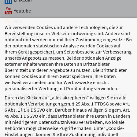
Youtube
RSS
Wir verwenden Cookies und andere Technologien, die zur
Bereitstellung unserer Webseite notwendig sind. Andere sind
GEFÖRDERT VON
optional und werden nur mit Ihrer Zustimmung eingesetzt: Bei
der optionalen statistischen Analyse werden Cookies auf
Ihrem Gerät gespeichert, um Seitenbesuche zur Verbesserung
unseres Angebots zu messen. Bei der optionalen Anzeige
externer Inhalte werden Ihre Daten an Drittanbieter
übermittelt um deren Angebote zu nutzen. Die Drittanbieter
können Cookies auf Ihrem Gerät speichern, Ihre Daten
weltweit verarbeiten und für Werbezwecke einschl.
personalisierter Werbung mit Profilbildung verwenden.
Das DJI wird größtenteils gefördert vom Bundesministerium
Durch das Klicken auf „alles akzeptieren“ willigen Sie in alle
für Bildung, Familie,
optionalen Verarbeitungen gem. § 25 Abs. 1 TTDSG sowie Art.
Senioren, Frauen und Jugend
6 Abs. 1 lit. a DSGVO ein. Darüber hinaus willigen Sie gem. Art.
sowie den Bundesländern.
49 Abs. 1 DSGVO ein, dass Drittanbieter Ihre Daten in Ländern
mit niedrigerem Datenschutzniveau verarbeiten, wo lokale
Behörden möglicherweise Zugriff erhalten. Unter „Cookie-
Einstellungen“ können Sie Ihre Zustimmung individuell