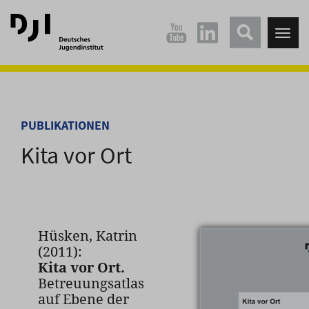
Direkt
Direkt
zum
zum
Tog
Hauptinhalt
Hauptmenü
nav
springen
springen
PUBLIKATIONEN
Kita vor Ort
Hüsken, Katrin
(2011):
Kita vor Ort.
Betreuungsatlas
auf Ebene der