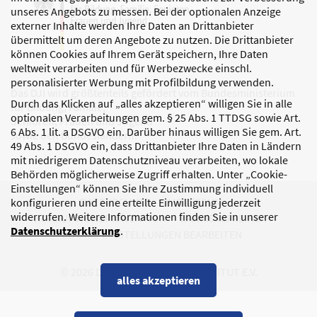
unseres Angebots zu messen. Bei der optionalen Anzeige
externer Inhalte werden Ihre Daten an Drittanbieter
übermittelt um deren Angebote zu nutzen. Die Drittanbieter
können Cookies auf Ihrem Gerät speichern, Ihre Daten
weltweit verarbeiten und für Werbezwecke einschl.
personalisierter Werbung mit Profilbildung verwenden.
Das DJI wird größtenteils gefördert vom Bundesministerium
Durch das Klicken auf „alles akzeptieren“ willigen Sie in alle
für Bildung, Familie,
optionalen Verarbeitungen gem. § 25 Abs. 1 TTDSG sowie Art.
Senioren, Frauen und Jugend
6 Abs. 1 lit. a DSGVO ein. Darüber hinaus willigen Sie gem. Art.
sowie den Bundesländern.
49 Abs. 1 DSGVO ein, dass Drittanbieter Ihre Daten in Ländern
mit niedrigerem Datenschutzniveau verarbeiten, wo lokale
Behörden möglicherweise Zugriff erhalten. Unter „Cookie-
Einstellungen“ können Sie Ihre Zustimmung individuell
DATENSCHUTZ
IMPRESSUM
konfigurieren und eine erteilte Einwilligung jederzeit
widerrufen. Weitere Informationen finden Sie in unserer
KORRUPTIONSPRÄVENTION
BARRIEREFREIHEIT
Datenschutzerklärung
.
COOKIE-EINSTELLUNGEN BEARBEITEN
© 2026 DEUTSCHES JUGENDINSTITUT E.V.
alles akzeptieren