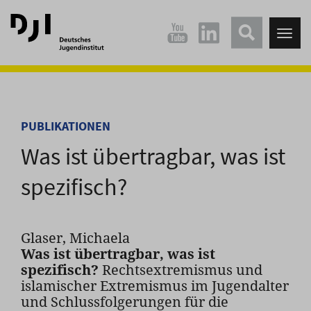
Direkt
Direkt
zum
zum
Tog
Hauptinhalt
Hauptmenü
nav
springen
springen
PUBLIKATIONEN
Was ist übertragbar, was ist
spezifisch?
Glaser, Michaela
Was ist übertragbar, was ist
spezifisch?
Rechtsextremismus und
islamischer Extremismus im Jugendalter
und Schlussfolgerungen für die