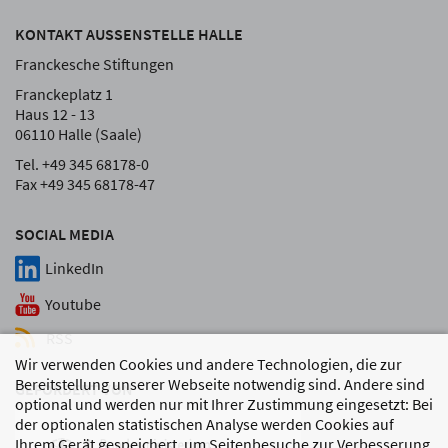
KONTAKT AUSSENSTELLE HALLE
Franckesche Stiftungen
Franckeplatz 1
Haus 12 - 13
06110 Halle (Saale)
Tel. +49 345 68178-0
Fax +49 345 68178-47
SOCIAL MEDIA
LinkedIn
Youtube
RSS
Wir verwenden Cookies und andere Technologien, die zur
Bereitstellung unserer Webseite notwendig sind. Andere sind
GEFÖRDERT VON
optional und werden nur mit Ihrer Zustimmung eingesetzt: Bei
der optionalen statistischen Analyse werden Cookies auf
Ihrem Gerät gespeichert, um Seitenbesuche zur Verbesserung