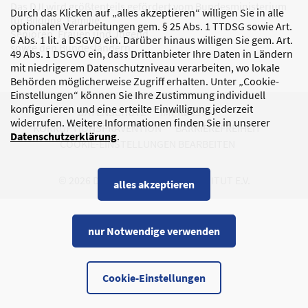
Das DJI wird größtenteils gefördert vom Bundesministerium
Durch das Klicken auf „alles akzeptieren“ willigen Sie in alle
für Bildung, Familie,
optionalen Verarbeitungen gem. § 25 Abs. 1 TTDSG sowie Art.
Senioren, Frauen und Jugend
6 Abs. 1 lit. a DSGVO ein. Darüber hinaus willigen Sie gem. Art.
sowie den Bundesländern.
49 Abs. 1 DSGVO ein, dass Drittanbieter Ihre Daten in Ländern
mit niedrigerem Datenschutzniveau verarbeiten, wo lokale
Behörden möglicherweise Zugriff erhalten. Unter „Cookie-
Einstellungen“ können Sie Ihre Zustimmung individuell
konfigurieren und eine erteilte Einwilligung jederzeit
DATENSCHUTZ
IMPRESSUM
widerrufen. Weitere Informationen finden Sie in unserer
KORRUPTIONSPRÄVENTION
BARRIEREFREIHEIT
Datenschutzerklärung
.
COOKIE-EINSTELLUNGEN BEARBEITEN
© 2026 DEUTSCHES JUGENDINSTITUT E.V.
alles akzeptieren
nur Notwendige verwenden
Cookie-Einstellungen