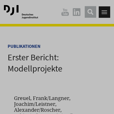
Direkt
Direkt
zum
zum
Tog
Hauptinhalt
Hauptmenü
nav
springen
springen
PUBLIKATIONEN
Erster Bericht:
Modellprojekte
Greuel, Frank/Langner,
Joachim/Leistner,
Alexander/Roscher,