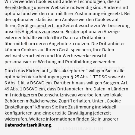
Wir verwenden Cookies und andere Technologien, die zur
Bereitstellung unserer Webseite notwendig sind. Andere sind
GEFÖRDERT VON
optional und werden nur mit Ihrer Zustimmung eingesetzt: Bei
der optionalen statistischen Analyse werden Cookies auf
Ihrem Gerät gespeichert, um Seitenbesuche zur Verbesserung
unseres Angebots zu messen. Bei der optionalen Anzeige
externer Inhalte werden Ihre Daten an Drittanbieter
übermittelt um deren Angebote zu nutzen. Die Drittanbieter
können Cookies auf Ihrem Gerät speichern, Ihre Daten
weltweit verarbeiten und für Werbezwecke einschl.
personalisierter Werbung mit Profilbildung verwenden.
Das DJI wird größtenteils gefördert vom Bundesministerium
Durch das Klicken auf „alles akzeptieren“ willigen Sie in alle
für Bildung, Familie,
optionalen Verarbeitungen gem. § 25 Abs. 1 TTDSG sowie Art.
Senioren, Frauen und Jugend
6 Abs. 1 lit. a DSGVO ein. Darüber hinaus willigen Sie gem. Art.
sowie den Bundesländern.
49 Abs. 1 DSGVO ein, dass Drittanbieter Ihre Daten in Ländern
mit niedrigerem Datenschutzniveau verarbeiten, wo lokale
Behörden möglicherweise Zugriff erhalten. Unter „Cookie-
Einstellungen“ können Sie Ihre Zustimmung individuell
konfigurieren und eine erteilte Einwilligung jederzeit
DATENSCHUTZ
IMPRESSUM
widerrufen. Weitere Informationen finden Sie in unserer
KORRUPTIONSPRÄVENTION
BARRIEREFREIHEIT
Datenschutzerklärung
.
COOKIE-EINSTELLUNGEN BEARBEITEN