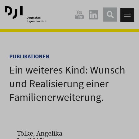
Direkt
Direkt
zum
zum
Tog
Hauptinhalt
Hauptmenü
nav
springen
springen
PUBLIKATIONEN
Ein weiteres Kind: Wunsch
und Realisierung einer
Familienerweiterung.
Tölke, Angelika