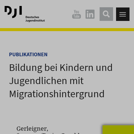
Direkt
Direkt
zum
zum
Tog
Hauptinhalt
Hauptmenü
nav
springen
springen
PUBLIKATIONEN
Bildung bei Kindern und
Jugendlichen mit
Migrationshintergrund
Gerleigner,