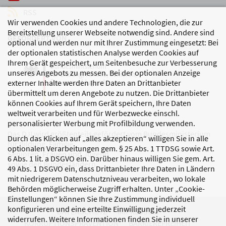
RSS
Wir verwenden Cookies und andere Technologien, die zur
Bereitstellung unserer Webseite notwendig sind. Andere sind
GEFÖRDERT VON
optional und werden nur mit Ihrer Zustimmung eingesetzt: Bei
der optionalen statistischen Analyse werden Cookies auf
Ihrem Gerät gespeichert, um Seitenbesuche zur Verbesserung
unseres Angebots zu messen. Bei der optionalen Anzeige
externer Inhalte werden Ihre Daten an Drittanbieter
übermittelt um deren Angebote zu nutzen. Die Drittanbieter
können Cookies auf Ihrem Gerät speichern, Ihre Daten
weltweit verarbeiten und für Werbezwecke einschl.
personalisierter Werbung mit Profilbildung verwenden.
Das DJI wird größtenteils gefördert vom Bundesministerium
Durch das Klicken auf „alles akzeptieren“ willigen Sie in alle
für Bildung, Familie,
optionalen Verarbeitungen gem. § 25 Abs. 1 TTDSG sowie Art.
Senioren, Frauen und Jugend
6 Abs. 1 lit. a DSGVO ein. Darüber hinaus willigen Sie gem. Art.
sowie den Bundesländern.
49 Abs. 1 DSGVO ein, dass Drittanbieter Ihre Daten in Ländern
mit niedrigerem Datenschutzniveau verarbeiten, wo lokale
Behörden möglicherweise Zugriff erhalten. Unter „Cookie-
Einstellungen“ können Sie Ihre Zustimmung individuell
konfigurieren und eine erteilte Einwilligung jederzeit
DATENSCHUTZ
IMPRESSUM
widerrufen. Weitere Informationen finden Sie in unserer
KORRUPTIONSPRÄVENTION
BARRIEREFREIHEIT