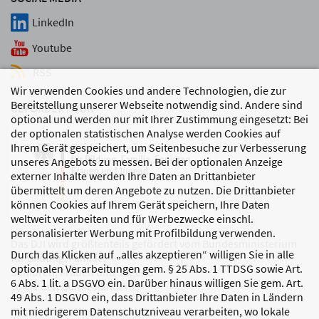
LinkedIn
Youtube
RSS
Wir verwenden Cookies und andere Technologien, die zur
Bereitstellung unserer Webseite notwendig sind. Andere sind
GEFÖRDERT VON
optional und werden nur mit Ihrer Zustimmung eingesetzt: Bei
der optionalen statistischen Analyse werden Cookies auf
Ihrem Gerät gespeichert, um Seitenbesuche zur Verbesserung
unseres Angebots zu messen. Bei der optionalen Anzeige
externer Inhalte werden Ihre Daten an Drittanbieter
übermittelt um deren Angebote zu nutzen. Die Drittanbieter
können Cookies auf Ihrem Gerät speichern, Ihre Daten
weltweit verarbeiten und für Werbezwecke einschl.
personalisierter Werbung mit Profilbildung verwenden.
Das DJI wird größtenteils gefördert vom Bundesministerium
Durch das Klicken auf „alles akzeptieren“ willigen Sie in alle
für Bildung, Familie,
optionalen Verarbeitungen gem. § 25 Abs. 1 TTDSG sowie Art.
Senioren, Frauen und Jugend
6 Abs. 1 lit. a DSGVO ein. Darüber hinaus willigen Sie gem. Art.
sowie den Bundesländern.
49 Abs. 1 DSGVO ein, dass Drittanbieter Ihre Daten in Ländern
mit niedrigerem Datenschutzniveau verarbeiten, wo lokale