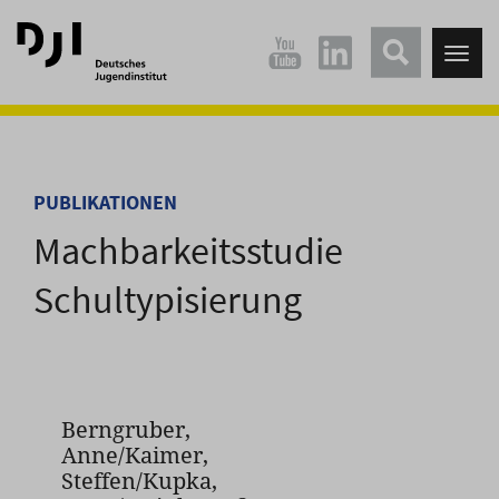
Direkt
Direkt
zum
zum
Tog
Hauptinhalt
Hauptmenü
nav
springen
springen
PUBLIKATIONEN
Machbarkeitsstudie
Schultypisierung
Berngruber,
Anne/Kaimer,
Steffen/Kupka,