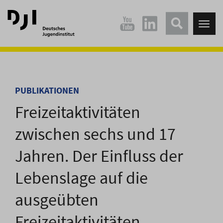
Direkt
Direkt
zum
zum
Tog
Hauptinhalt
Hauptmenü
nav
springen
springen
PUBLIKATIONEN
Freizeitaktivitäten
zwischen sechs und 17
Jahren. Der Einfluss der
Lebenslage auf die
ausgeübten
Freizeitaktivitäten.