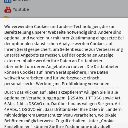
Youtube
RSS
Wir verwenden Cookies und andere Technologien, die zur
Bereitstellung unserer Webseite notwendig sind. Andere sind
GEFÖRDERT VON
optional und werden nur mit Ihrer Zustimmung eingesetzt: Bei
der optionalen statistischen Analyse werden Cookies auf
Ihrem Gerät gespeichert, um Seitenbesuche zur Verbesserung
unseres Angebots zu messen. Bei der optionalen Anzeige
externer Inhalte werden Ihre Daten an Drittanbieter
übermittelt um deren Angebote zu nutzen. Die Drittanbieter
können Cookies auf Ihrem Gerät speichern, Ihre Daten
weltweit verarbeiten und für Werbezwecke einschl.
personalisierter Werbung mit Profilbildung verwenden.
Das DJI wird größtenteils gefördert vom Bundesministerium
Durch das Klicken auf „alles akzeptieren“ willigen Sie in alle
für Bildung, Familie,
optionalen Verarbeitungen gem. § 25 Abs. 1 TTDSG sowie Art.
Senioren, Frauen und Jugend
6 Abs. 1 lit. a DSGVO ein. Darüber hinaus willigen Sie gem. Art.
sowie den Bundesländern.
49 Abs. 1 DSGVO ein, dass Drittanbieter Ihre Daten in Ländern
mit niedrigerem Datenschutzniveau verarbeiten, wo lokale
Behörden möglicherweise Zugriff erhalten. Unter „Cookie-
Einstellungen“ können Sie Ihre Zustimmung individuell