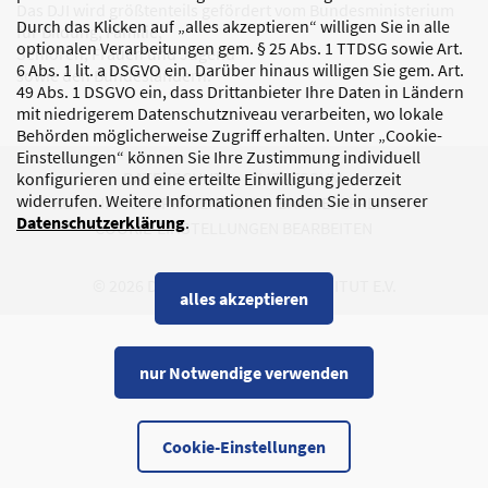
Das DJI wird größtenteils gefördert vom Bundesministerium
Durch das Klicken auf „alles akzeptieren“ willigen Sie in alle
für Bildung, Familie,
optionalen Verarbeitungen gem. § 25 Abs. 1 TTDSG sowie Art.
Senioren, Frauen und Jugend
6 Abs. 1 lit. a DSGVO ein. Darüber hinaus willigen Sie gem. Art.
sowie den Bundesländern.
49 Abs. 1 DSGVO ein, dass Drittanbieter Ihre Daten in Ländern
mit niedrigerem Datenschutzniveau verarbeiten, wo lokale
Behörden möglicherweise Zugriff erhalten. Unter „Cookie-
Einstellungen“ können Sie Ihre Zustimmung individuell
DATENSCHUTZ
IMPRESSUM
konfigurieren und eine erteilte Einwilligung jederzeit
widerrufen. Weitere Informationen finden Sie in unserer
KORRUPTIONSPRÄVENTION
BARRIEREFREIHEIT
Datenschutzerklärung
.
COOKIE-EINSTELLUNGEN BEARBEITEN
© 2026 DEUTSCHES JUGENDINSTITUT E.V.
alles akzeptieren
nur Notwendige verwenden
Cookie-Einstellungen