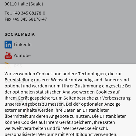
06110 Halle (Saale)
Tel. +49 345 68178-0
Fax +49 345 68178-47
SOCIAL MEDIA
LinkedIn
Youtube
RSS
Wir verwenden Cookies und andere Technologien, die zur
Bereitstellung unserer Webseite notwendig sind. Andere sind
GEFÖRDERT VON
optional und werden nur mit Ihrer Zustimmung eingesetzt: Bei
der optionalen statistischen Analyse werden Cookies auf
Ihrem Gerät gespeichert, um Seitenbesuche zur Verbesserung
unseres Angebots zu messen. Bei der optionalen Anzeige
externer Inhalte werden Ihre Daten an Drittanbieter
übermittelt um deren Angebote zu nutzen. Die Drittanbieter
können Cookies auf Ihrem Gerät speichern, Ihre Daten
weltweit verarbeiten und für Werbezwecke einschl.
personalisierter Werbung mit Profilbildung verwenden.