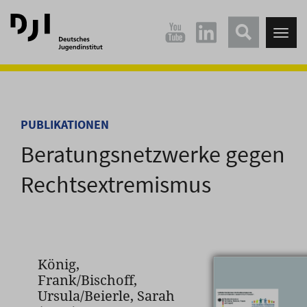
Direkt
Direkt
zum
zum
Tog
Hauptinhalt
Hauptmenü
nav
springen
springen
PUBLIKATIONEN
Beratungsnetzwerke gegen
Rechtsextremismus
König,
Frank/Bischoff,
Ursula/Beierle, Sarah