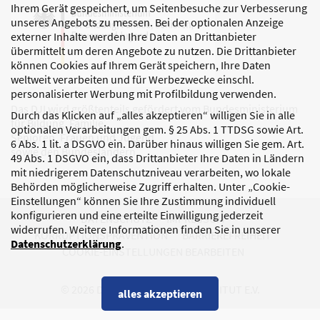
Ihrem Gerät gespeichert, um Seitenbesuche zur Verbesserung
unseres Angebots zu messen. Bei der optionalen Anzeige
externer Inhalte werden Ihre Daten an Drittanbieter
übermittelt um deren Angebote zu nutzen. Die Drittanbieter
können Cookies auf Ihrem Gerät speichern, Ihre Daten
weltweit verarbeiten und für Werbezwecke einschl.
personalisierter Werbung mit Profilbildung verwenden.
Das DJI wird größtenteils gefördert vom Bundesministerium
Durch das Klicken auf „alles akzeptieren“ willigen Sie in alle
für Bildung, Familie,
optionalen Verarbeitungen gem. § 25 Abs. 1 TTDSG sowie Art.
Senioren, Frauen und Jugend
6 Abs. 1 lit. a DSGVO ein. Darüber hinaus willigen Sie gem. Art.
sowie den Bundesländern.
49 Abs. 1 DSGVO ein, dass Drittanbieter Ihre Daten in Ländern
mit niedrigerem Datenschutzniveau verarbeiten, wo lokale
Behörden möglicherweise Zugriff erhalten. Unter „Cookie-
Einstellungen“ können Sie Ihre Zustimmung individuell
konfigurieren und eine erteilte Einwilligung jederzeit
DATENSCHUTZ
IMPRESSUM
widerrufen. Weitere Informationen finden Sie in unserer
KORRUPTIONSPRÄVENTION
BARRIEREFREIHEIT
Datenschutzerklärung
.
COOKIE-EINSTELLUNGEN BEARBEITEN
© 2026 DEUTSCHES JUGENDINSTITUT E.V.
alles akzeptieren