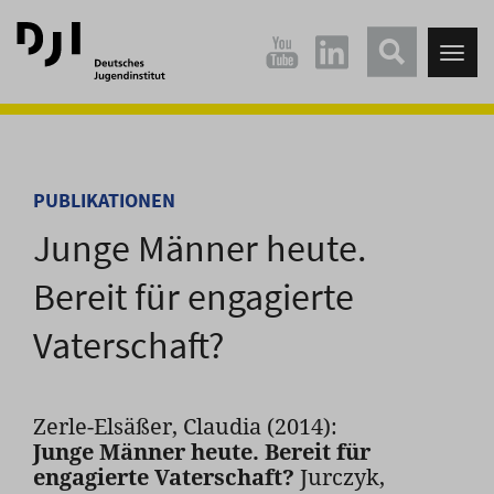
Direkt
Direkt
zum
zum
Tog
Hauptinhalt
Hauptmenü
nav
springen
springen
PUBLIKATIONEN
Junge Männer heute.
Bereit für engagierte
Vaterschaft?
Zerle-Elsäßer, Claudia (2014):
Junge Männer heute. Bereit für
engagierte Vaterschaft?
Jurczyk,