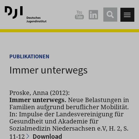
Direkt
Direkt
zum
zum
Tog
Hauptinhalt
Hauptmenü
nav
springen
springen
PUBLIKATIONEN
Immer unterwegs
Proske, Anna (2012):
Immer unterwegs.
Neue Belastungen in
Familien aufgrund beruflicher Mobilität.
In: Impulse der Landesvereinigung für
Gesundheit und Akademie für
Sozialmedizin Niedersachsen e.V, H. 2, S.
Download
11-12