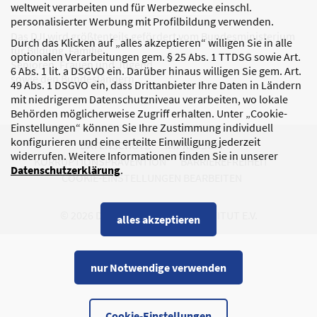
weltweit verarbeiten und für Werbezwecke einschl.
personalisierter Werbung mit Profilbildung verwenden.
Das DJI wird größtenteils gefördert vom Bundesministerium
Durch das Klicken auf „alles akzeptieren“ willigen Sie in alle
für Bildung, Familie,
optionalen Verarbeitungen gem. § 25 Abs. 1 TTDSG sowie Art.
Senioren, Frauen und Jugend
6 Abs. 1 lit. a DSGVO ein. Darüber hinaus willigen Sie gem. Art.
sowie den Bundesländern.
49 Abs. 1 DSGVO ein, dass Drittanbieter Ihre Daten in Ländern
mit niedrigerem Datenschutzniveau verarbeiten, wo lokale
Behörden möglicherweise Zugriff erhalten. Unter „Cookie-
Einstellungen“ können Sie Ihre Zustimmung individuell
konfigurieren und eine erteilte Einwilligung jederzeit
DATENSCHUTZ
IMPRESSUM
widerrufen. Weitere Informationen finden Sie in unserer
KORRUPTIONSPRÄVENTION
BARRIEREFREIHEIT
Datenschutzerklärung
.
COOKIE-EINSTELLUNGEN BEARBEITEN
© 2026 DEUTSCHES JUGENDINSTITUT E.V.
alles akzeptieren
nur Notwendige verwenden
Cookie-Einstellungen