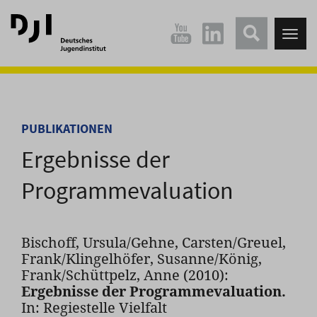
Direkt
Direkt
zum
zum
Tog
Hauptinhalt
Hauptmenü
nav
springen
springen
PUBLIKATIONEN
Ergebnisse der
Programmevaluation
Bischoff, Ursula/Gehne, Carsten/Greuel,
Frank/Klingelhöfer, Susanne/König,
Frank/Schüttpelz, Anne (2010):
Ergebnisse der Programmevaluation.
In: Regiestelle Vielfalt