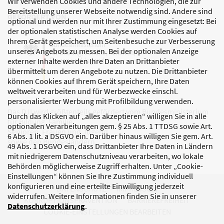
Wir verwenden Cookies und andere Technologien, die zur
Bereitstellung unserer Webseite notwendig sind. Andere sind
GEFÖRDERT VON
optional und werden nur mit Ihrer Zustimmung eingesetzt: Bei
der optionalen statistischen Analyse werden Cookies auf
Ihrem Gerät gespeichert, um Seitenbesuche zur Verbesserung
unseres Angebots zu messen. Bei der optionalen Anzeige
externer Inhalte werden Ihre Daten an Drittanbieter
übermittelt um deren Angebote zu nutzen. Die Drittanbieter
können Cookies auf Ihrem Gerät speichern, Ihre Daten
weltweit verarbeiten und für Werbezwecke einschl.
personalisierter Werbung mit Profilbildung verwenden.
Das DJI wird größtenteils gefördert vom Bundesministerium
Durch das Klicken auf „alles akzeptieren“ willigen Sie in alle
für Bildung, Familie,
optionalen Verarbeitungen gem. § 25 Abs. 1 TTDSG sowie Art.
Senioren, Frauen und Jugend
6 Abs. 1 lit. a DSGVO ein. Darüber hinaus willigen Sie gem. Art.
sowie den Bundesländern.
49 Abs. 1 DSGVO ein, dass Drittanbieter Ihre Daten in Ländern
mit niedrigerem Datenschutzniveau verarbeiten, wo lokale
Behörden möglicherweise Zugriff erhalten. Unter „Cookie-
Einstellungen“ können Sie Ihre Zustimmung individuell
konfigurieren und eine erteilte Einwilligung jederzeit
DATENSCHUTZ
IMPRESSUM
widerrufen. Weitere Informationen finden Sie in unserer
KORRUPTIONSPRÄVENTION
BARRIEREFREIHEIT
Datenschutzerklärung
.
COOKIE-EINSTELLUNGEN BEARBEITEN