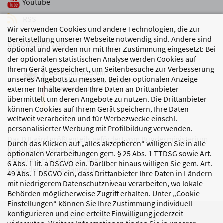
Youtube
RSS
Wir verwenden Cookies und andere Technologien, die zur
Bereitstellung unserer Webseite notwendig sind. Andere sind
GEFÖRDERT VON
optional und werden nur mit Ihrer Zustimmung eingesetzt: Bei
der optionalen statistischen Analyse werden Cookies auf
Ihrem Gerät gespeichert, um Seitenbesuche zur Verbesserung
unseres Angebots zu messen. Bei der optionalen Anzeige
externer Inhalte werden Ihre Daten an Drittanbieter
übermittelt um deren Angebote zu nutzen. Die Drittanbieter
können Cookies auf Ihrem Gerät speichern, Ihre Daten
weltweit verarbeiten und für Werbezwecke einschl.
personalisierter Werbung mit Profilbildung verwenden.
Das DJI wird größtenteils gefördert vom Bundesministerium
Durch das Klicken auf „alles akzeptieren“ willigen Sie in alle
für Bildung, Familie,
optionalen Verarbeitungen gem. § 25 Abs. 1 TTDSG sowie Art.
Senioren, Frauen und Jugend
6 Abs. 1 lit. a DSGVO ein. Darüber hinaus willigen Sie gem. Art.
sowie den Bundesländern.
49 Abs. 1 DSGVO ein, dass Drittanbieter Ihre Daten in Ländern
mit niedrigerem Datenschutzniveau verarbeiten, wo lokale
Behörden möglicherweise Zugriff erhalten. Unter „Cookie-
Einstellungen“ können Sie Ihre Zustimmung individuell
konfigurieren und eine erteilte Einwilligung jederzeit
DATENSCHUTZ
IMPRESSUM