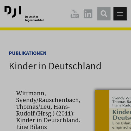
Direkt
Direkt
zum
zum
Tog
Hauptinhalt
Hauptmenü
nav
springen
springen
PUBLIKATIONEN
Kinder in Deutschland
Wittmann,
Svendy/Rauschenbach,
Thomas/Leu, Hans-
Rudolf (Hrsg.) (2011):
Kinder in Deutschland.
Eine Bilanz